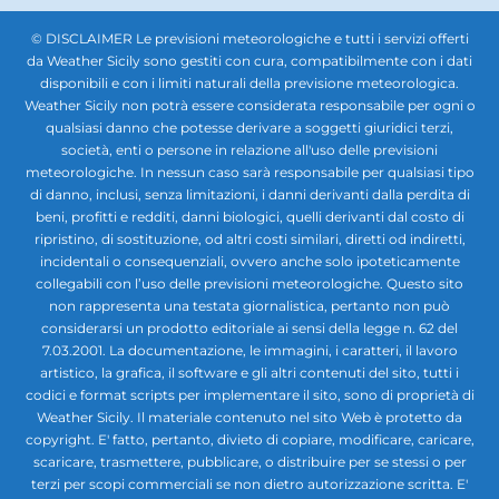
© DISCLAIMER Le previsioni meteorologiche e tutti i servizi offerti
da Weather Sicily sono gestiti con cura, compatibilmente con i dati
disponibili e con i limiti naturali della previsione meteorologica.
Weather Sicily non potrà essere considerata responsabile per ogni o
qualsiasi danno che potesse derivare a soggetti giuridici terzi,
società, enti o persone in relazione all'uso delle previsioni
meteorologiche. In nessun caso sarà responsabile per qualsiasi tipo
di danno, inclusi, senza limitazioni, i danni derivanti dalla perdita di
beni, profitti e redditi, danni biologici, quelli derivanti dal costo di
ripristino, di sostituzione, od altri costi similari, diretti od indiretti,
incidentali o consequenziali, ovvero anche solo ipoteticamente
collegabili con l’uso delle previsioni meteorologiche. Questo sito
non rappresenta una testata giornalistica, pertanto non può
considerarsi un prodotto editoriale ai sensi della legge n. 62 del
7.03.2001. La documentazione, le immagini, i caratteri, il lavoro
artistico, la grafica, il software e gli altri contenuti del sito, tutti i
codici e format scripts per implementare il sito, sono di proprietà di
Weather Sicily. Il materiale contenuto nel sito Web è protetto da
copyright. E' fatto, pertanto, divieto di copiare, modificare, caricare,
scaricare, trasmettere, pubblicare, o distribuire per se stessi o per
terzi per scopi commerciali se non dietro autorizzazione scritta. E'