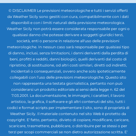
© DISCLAIMER Le previsioni meteorologiche e tutti i servizi offerti
da Weather Sicily sono gestiti con cura, compatibilmente con i dati
disponibili e con i limiti naturali della previsione meteorologica.
Weather Sicily non potrà essere considerata responsabile per ogni o
qualsiasi danno che potesse derivare a soggetti giuridici terzi,
società, enti o persone in relazione all'uso delle previsioni
meteorologiche. In nessun caso sarà responsabile per qualsiasi tipo
di danno, inclusi, senza limitazioni, i danni derivanti dalla perdita di
beni, profitti e redditi, danni biologici, quelli derivanti dal costo di
ripristino, di sostituzione, od altri costi similari, diretti od indiretti,
incidentali o consequenziali, ovvero anche solo ipoteticamente
collegabili con l’uso delle previsioni meteorologiche. Questo sito
non rappresenta una testata giornalistica, pertanto non può
considerarsi un prodotto editoriale ai sensi della legge n. 62 del
7.03.2001. La documentazione, le immagini, i caratteri, il lavoro
artistico, la grafica, il software e gli altri contenuti del sito, tutti i
codici e format scripts per implementare il sito, sono di proprietà di
Weather Sicily. Il materiale contenuto nel sito Web è protetto da
copyright. E' fatto, pertanto, divieto di copiare, modificare, caricare,
scaricare, trasmettere, pubblicare, o distribuire per se stessi o per
terzi per scopi commerciali se non dietro autorizzazione scritta. E'