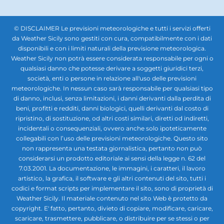
© DISCLAIMER Le previsioni meteorologiche e tutti i servizi offerti
da Weather Sicily sono gestiti con cura, compatibilmente con i dati
disponibili e con i limiti naturali della previsione meteorologica.
Weather Sicily non potrà essere considerata responsabile per ogni o
qualsiasi danno che potesse derivare a soggetti giuridici terzi,
società, enti o persone in relazione all'uso delle previsioni
meteorologiche. In nessun caso sarà responsabile per qualsiasi tipo
di danno, inclusi, senza limitazioni, i danni derivanti dalla perdita di
beni, profitti e redditi, danni biologici, quelli derivanti dal costo di
ripristino, di sostituzione, od altri costi similari, diretti od indiretti,
incidentali o consequenziali, ovvero anche solo ipoteticamente
collegabili con l’uso delle previsioni meteorologiche. Questo sito
non rappresenta una testata giornalistica, pertanto non può
considerarsi un prodotto editoriale ai sensi della legge n. 62 del
7.03.2001. La documentazione, le immagini, i caratteri, il lavoro
artistico, la grafica, il software e gli altri contenuti del sito, tutti i
codici e format scripts per implementare il sito, sono di proprietà di
Weather Sicily. Il materiale contenuto nel sito Web è protetto da
copyright. E' fatto, pertanto, divieto di copiare, modificare, caricare,
scaricare, trasmettere, pubblicare, o distribuire per se stessi o per