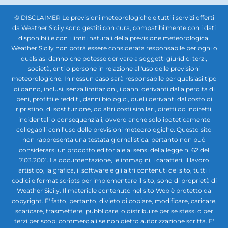
© DISCLAIMER Le previsioni meteorologiche e tutti i servizi offerti
da Weather Sicily sono gestiti con cura, compatibilmente con i dati
disponibili e con i limiti naturali della previsione meteorologica.
Weather Sicily non potrà essere considerata responsabile per ogni o
qualsiasi danno che potesse derivare a soggetti giuridici terzi,
società, enti o persone in relazione all'uso delle previsioni
meteorologiche. In nessun caso sarà responsabile per qualsiasi tipo
di danno, inclusi, senza limitazioni, i danni derivanti dalla perdita di
beni, profitti e redditi, danni biologici, quelli derivanti dal costo di
ripristino, di sostituzione, od altri costi similari, diretti od indiretti,
incidentali o consequenziali, ovvero anche solo ipoteticamente
collegabili con l’uso delle previsioni meteorologiche. Questo sito
non rappresenta una testata giornalistica, pertanto non può
considerarsi un prodotto editoriale ai sensi della legge n. 62 del
7.03.2001. La documentazione, le immagini, i caratteri, il lavoro
artistico, la grafica, il software e gli altri contenuti del sito, tutti i
codici e format scripts per implementare il sito, sono di proprietà di
Weather Sicily. Il materiale contenuto nel sito Web è protetto da
copyright. E' fatto, pertanto, divieto di copiare, modificare, caricare,
scaricare, trasmettere, pubblicare, o distribuire per se stessi o per
terzi per scopi commerciali se non dietro autorizzazione scritta. E'