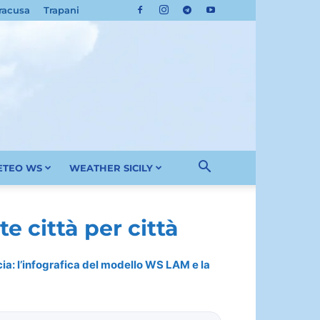
racusa
Trapani
METEO WS
WEATHER SICILY
e città per città
cia: l’infografica del modello WS LAM e la