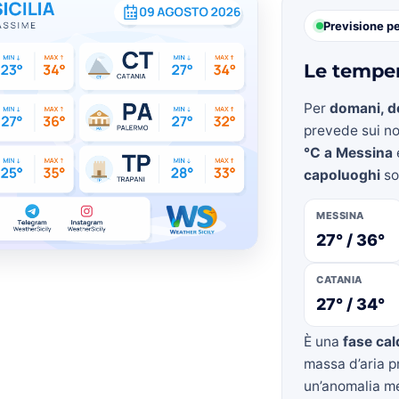
Previsione p
Le temper
»
Per
domani, d
prevede sui n
°C a Messina
capoluoghi
so
Weather
MESSINA
27° / 36°
CATANIA
27° / 34°
Sicily.it
È una
fase cal
massa d’aria pr
un’anomalia me