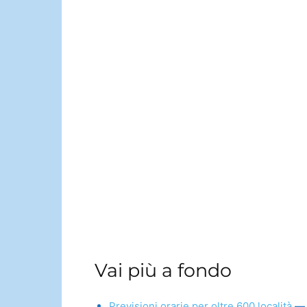
Vai più a fondo
Previsioni orarie per oltre 600 località
— 