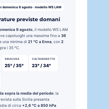
er domenica 9 agosto · modello WS LAM
ature previste domani
omenica 9 agosto
, il modello WS LAM
ove capoluoghi una massima fino a
36
e una minima di
21 °C a Enna
, con
2
pra i 35 °C.
SIRACUSA
CALTANISSETTA
25° / 35°
23° / 34°
da sopra la media del periodo
: la
evista sulla Sicilia presenta
dia di circa
+2,6 °C a 850 hPa