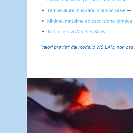
Temperature misurate in tempo reale
— l
Minime, massime ed escursione termica
Tutti i servizi Weather Sicily
Valori previsti dal modello WS LAM, non osser