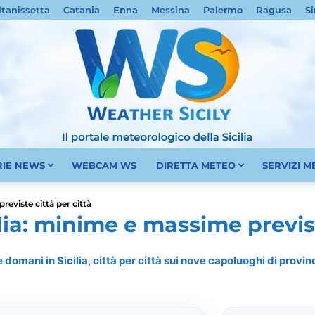
ltanissetta
Catania
Enna
Messina
Palermo
Ragusa
Si
RIE NEWS
WEBCAM WS
DIRETTA METEO
SERVIZI 
Meteo
reviste città per città
lia: minime e massime previst
mani in Sicilia, città per città sui nove capoluoghi di provin
Sicilia