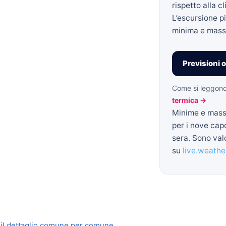
rispetto alla 
L’escursione p
minima e mass
Previsioni o
Come si leggon
termica →
Minime e mass
per i nove cap
sera. Sono valo
su
live.weather
il dettaglio comune per comune.