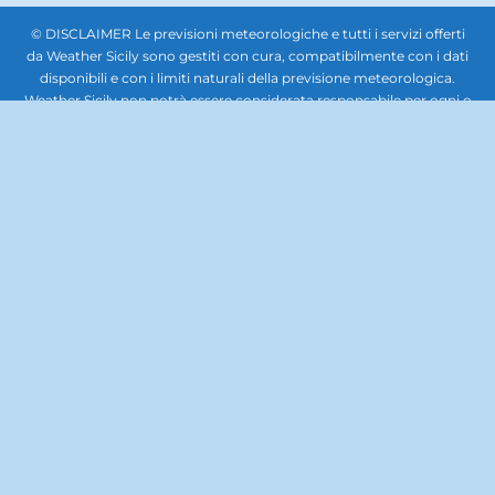
© DISCLAIMER Le previsioni meteorologiche e tutti i servizi offerti
da Weather Sicily sono gestiti con cura, compatibilmente con i dati
disponibili e con i limiti naturali della previsione meteorologica.
Weather Sicily non potrà essere considerata responsabile per ogni o
qualsiasi danno che potesse derivare a soggetti giuridici terzi,
società, enti o persone in relazione all'uso delle previsioni
meteorologiche. In nessun caso sarà responsabile per qualsiasi tipo
di danno, inclusi, senza limitazioni, i danni derivanti dalla perdita di
beni, profitti e redditi, danni biologici, quelli derivanti dal costo di
ripristino, di sostituzione, od altri costi similari, diretti od indiretti,
incidentali o consequenziali, ovvero anche solo ipoteticamente
collegabili con l’uso delle previsioni meteorologiche. Questo sito
non rappresenta una testata giornalistica, pertanto non può
considerarsi un prodotto editoriale ai sensi della legge n. 62 del
7.03.2001. La documentazione, le immagini, i caratteri, il lavoro
artistico, la grafica, il software e gli altri contenuti del sito, tutti i
codici e format scripts per implementare il sito, sono di proprietà di
Weather Sicily. Il materiale contenuto nel sito Web è protetto da
copyright. E' fatto, pertanto, divieto di copiare, modificare, caricare,
scaricare, trasmettere, pubblicare, o distribuire per se stessi o per
terzi per scopi commerciali se non dietro autorizzazione scritta. E'