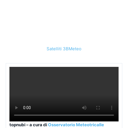
Satelliti 3BMeteo
topnubi – a cura di
Osservatorio Meteotricalle