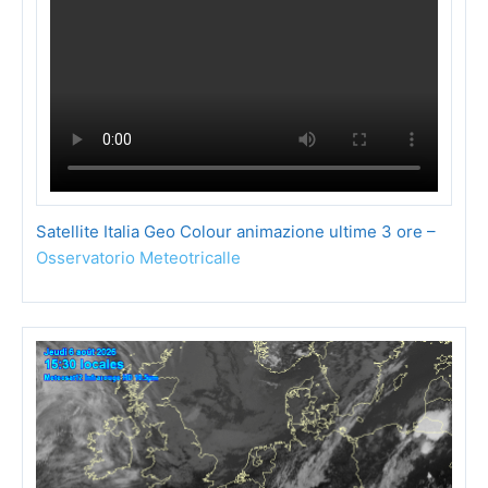
Satellite Italia Geo Colour animazione ultime 3 ore –
Osservatorio Meteotricalle