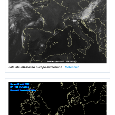
Satellite infrarosso Europa animazione –
Meteociel