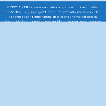
© DISCLAIMER Le previsioni meteorologiche e tutti i servizi offerti
da Weather Sicily sono gestiti con cura, compatibilmente con i dati
disponibili e con i limiti naturali della previsione meteorologica.
Weather Sicily non potrà essere considerata responsabile per ogni o
qualsiasi danno che potesse derivare a soggetti giuridici terzi,
società, enti o persone in relazione all'uso delle previsioni
meteorologiche. In nessun caso sarà responsabile per qualsiasi tipo
di danno, inclusi, senza limitazioni, i danni derivanti dalla perdita di
beni, profitti e redditi, danni biologici, quelli derivanti dal costo di
ripristino, di sostituzione, od altri costi similari, diretti od indiretti,
incidentali o consequenziali, ovvero anche solo ipoteticamente
collegabili con l’uso delle previsioni meteorologiche. Questo sito
non rappresenta una testata giornalistica, pertanto non può
considerarsi un prodotto editoriale ai sensi della legge n. 62 del
7.03.2001. La documentazione, le immagini, i caratteri, il lavoro
artistico, la grafica, il software e gli altri contenuti del sito, tutti i
codici e format scripts per implementare il sito, sono di proprietà di
Weather Sicily. Il materiale contenuto nel sito Web è protetto da
copyright. E' fatto, pertanto, divieto di copiare, modificare, caricare,
scaricare, trasmettere, pubblicare, o distribuire per se stessi o per
terzi per scopi commerciali se non dietro autorizzazione scritta. E'