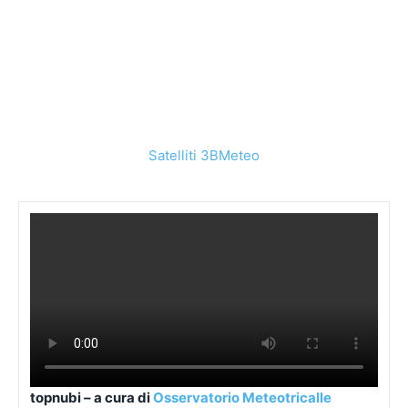
Satelliti 3BMeteo
topnubi – a cura di
Osservatorio Meteotricalle