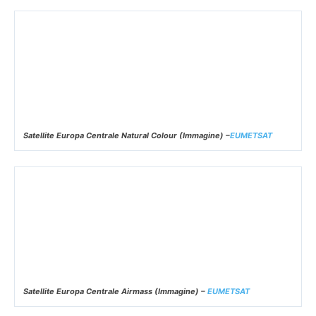
Animazione 12 ore – Satellite Libia/Mediterraneo
MTG Geo Color (
Osservatorio MeteoTricalle
)
Satellite Europa Centrale Natural Colour (Immagine) –
EUMETSAT
Satellite Europa Centrale Airmass (Immagine) –
EUMETSAT
EUMETSAT – Satellite Europa Airmass (Immagine)-
osservatorio
meteotricalle