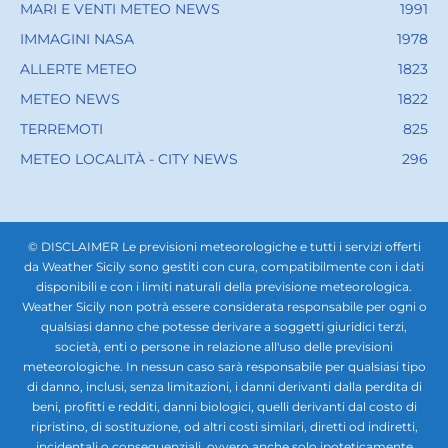
l’anticiclone. Tempo stabile e mite...
22 Febbraio 2026
CATEGORIE POPOLARI
PREVISIONI SINGOLE LOCALITÀ
26185
RADIOSONDAGGIO BIRGI
3775
BOLLETTINI DI TEMPERATURA
2055
MARI E VENTI METEO NEWS
1991
IMMAGINI NASA
1978
ALLERTE METEO
1823
METEO NEWS
1822
TERREMOTI
825
METEO LOCALITÀ - CITY NEWS
296