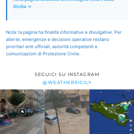
Immagine satellitare NASA della
Sicilia
La ripresa giornaliera a colori reali è ora disponibile
nella
pagina dedicata all’immagine NASA della
Sicilia →
Nota: la pagina ha finalità informative e divulgative. Per
allerte, emergenze e decisioni operative restano
prioritari enti ufficiali, autorità competenti e
comunicazioni di Protezione Civile.