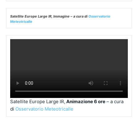
Satellite Natural Colour,
Animazione 24 ore
– a cura
di
Osservatorio Meteotricalle
EUMETSAT – Satellite Europa Large Airmass (Masse d’aria) – a cura di
Osservatorio Meteo Tricalle
EUMETSAT – Meteosat 11 Airmass (Masse d’aria) – a cura di
Osservatorio Meteo Tricalle
Satellite Europe Large IR, Immagine – a cura di
Osservatorio
Meteotricalle