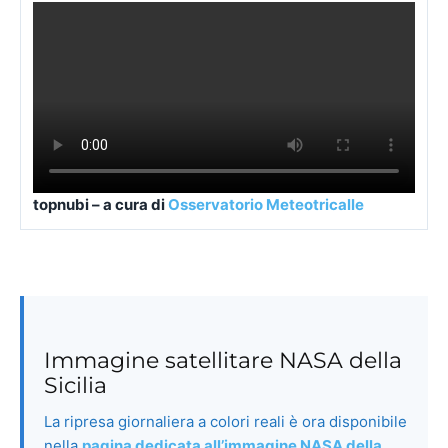
Satelliti 3BMeteo
topnubi – a cura di
Osservatorio Meteotricalle