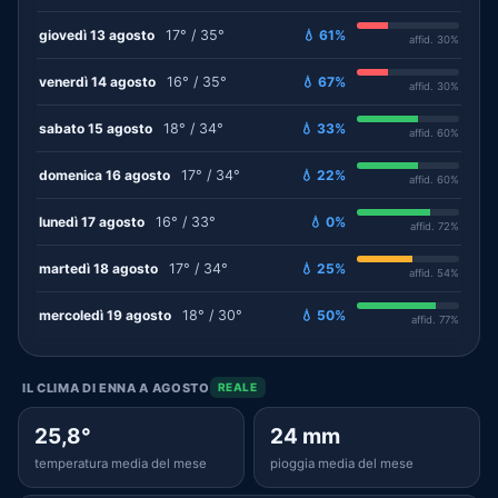
giovedì 13 agosto
17° / 35°
💧 61%
affid. 30%
venerdì 14 agosto
16° / 35°
💧 67%
affid. 30%
sabato 15 agosto
18° / 34°
💧 33%
affid. 60%
domenica 16 agosto
17° / 34°
💧 22%
affid. 60%
lunedì 17 agosto
16° / 33°
💧 0%
affid. 72%
martedì 18 agosto
17° / 34°
💧 25%
affid. 54%
mercoledì 19 agosto
18° / 30°
💧 50%
affid. 77%
IL CLIMA DI ENNA A AGOSTO
REALE
25,8°
24 mm
temperatura media del mese
pioggia media del mese