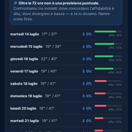
🔎
Oltre le 72 ore non è una previsione puntuale.
Confrontiamo tre modelli: dove concordano l'affidabilità è
alta, dove divergono è bassa — e te lo diciamo. Niente
icone finte.
martedì 14 luglio
17° / 37°
💧 0%
affid. 78%
mercoledì 15 luglio
19° / 39°
💧 0%
affid. 72%
giovedì 16 luglio
22° / 40°
💧 0%
affid. 67%
venerdì 17 luglio
19° / 40°
💧 0%
affid. 68%
sabato 18 luglio
19° / 41°
💧 0%
affid. 43%
domenica 19 luglio
18° / 41°
💧 0%
affid. 40%
lunedì 20 luglio
18° / 41°
💧 0%
affid. 42%
martedì 21 luglio
19° / 41°
💧 0%
affid. 32%