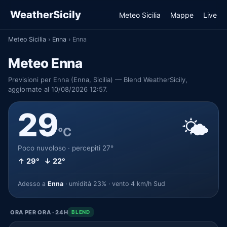
WeatherSicily
Meteo Sicilia
Mappe
Live
Meteo Sicilia
›
Enna
›
Enna
Meteo Enna
Previsioni per Enna (Enna, Sicilia) — Blend WeatherSicily,
aggiornate al 10/08/2026 12:57.
29
🌤️
°C
Poco nuvoloso · percepiti 27°
↑ 29° ↓ 22°
Adesso a
Enna
· umidità 23% · vento 4 km/h Sud
ORA PER ORA · 24H
BLEND