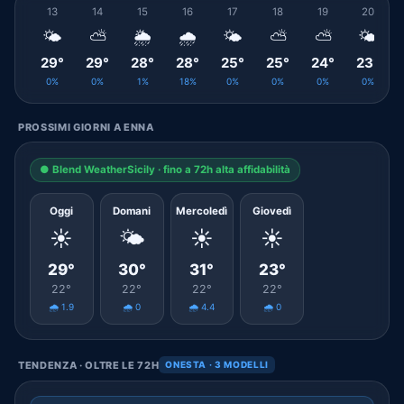
13
14
15
16
17
18
19
20
🌤️
⛅
🌦️
🌧️
🌤️
⛅
⛅
🌤️
29°
29°
28°
28°
25°
25°
24°
23°
0%
0%
1%
18%
0%
0%
0%
0%
PROSSIMI GIORNI A ENNA
● Blend WeatherSicily · fino a 72h alta affidabilità
Oggi
Domani
Mercoledì
Giovedì
☀️
🌤️
☀️
☀️
29°
30°
31°
23°
22°
22°
22°
22°
🌧️ 1.9
🌧️ 0
🌧️ 4.4
🌧️ 0
TENDENZA · OLTRE LE 72H
ONESTA · 3 MODELLI