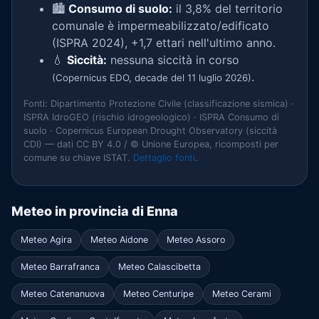
🏙️
Consumo di suolo:
il 3,8% del territorio
comunale è impermeabilizzato/edificato
(ISPRA 2024), +1,7 ettari nell'ultimo anno.
💧
Siccità:
nessuna siccità in corso
.
(Copernicus EDO, decade del 11 luglio 2026)
Fonti: Dipartimento Protezione Civile (classificazione sismica) ·
ISPRA IdroGEO (rischio idrogeologico) · ISPRA Consumo di
suolo · Copernicus European Drought Observatory (siccità
CDI) — dati CC BY 4.0 / © Unione Europea, ricomposti per
comune su chiave ISTAT.
Dettaglio fonti
.
Meteo in provincia di Enna
Meteo Agira
Meteo Aidone
Meteo Assoro
Meteo Barrafranca
Meteo Calascibetta
Meteo Catenanuova
Meteo Centuripe
Meteo Cerami