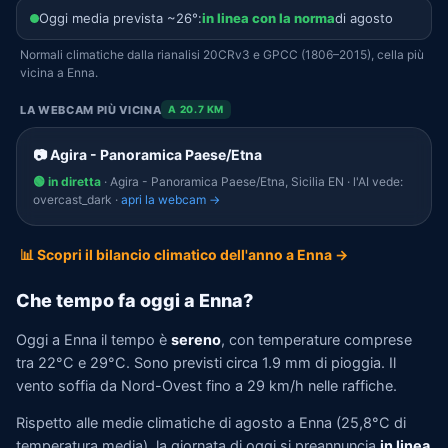
Oggi media prevista ~26°:
in linea con la norma
di agosto
Normali climatiche dalla rianalisi 20CRv3 e GPCC (1806–2015), cella più
vicina a Enna.
LA WEBCAM PIÙ VICINA
A 20.7 KM
📷 Agira - Panoramica Paese/Etna
🟢 in diretta
· Agira - Panoramica Paese/Etna, Sicilia EN · l'AI vede:
overcast_dark ·
apri la webcam →
📊 Scopri il bilancio climatico dell'anno a Enna →
Che tempo fa oggi a Enna?
Oggi a Enna il tempo è
sereno
, con temperature comprese
tra 22°C e 29°C. Sono previsti circa 1.9 mm di pioggia. Il
vento soffia da Nord-Ovest fino a 29 km/h nelle raffiche.
Rispetto alle medie climatiche di agosto a Enna (25,8°C di
temperatura media), la giornata di oggi si preannuncia
in linea