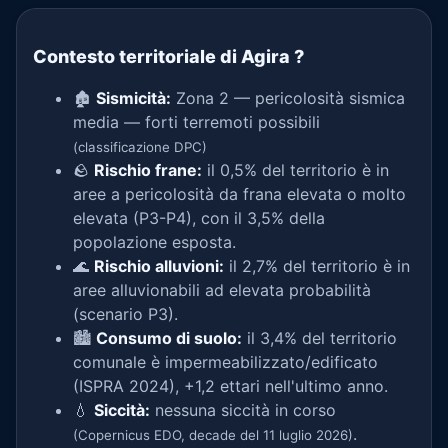
Contesto territoriale di Agira
?
🏚️
Sismicità:
Zona 2 — pericolosità sismica
media — forti terremoti possibili
(classificazione DPC)
🪨
Rischio frane:
il 0,5% del territorio è in
aree a pericolosità da frana elevata o molto
elevata (P3-P4), con il 3,5% della
popolazione esposta.
🌊
Rischio alluvioni:
il 2,7% del territorio è in
aree alluvionabili ad elevata probabilità
(scenario P3).
🏙️
Consumo di suolo:
il 3,4% del territorio
comunale è impermeabilizzato/edificato
(ISPRA 2024), +1,2 ettari nell'ultimo anno.
💧
Siccità:
nessuna siccità in corso
.
(Copernicus EDO, decade del 11 luglio 2026)