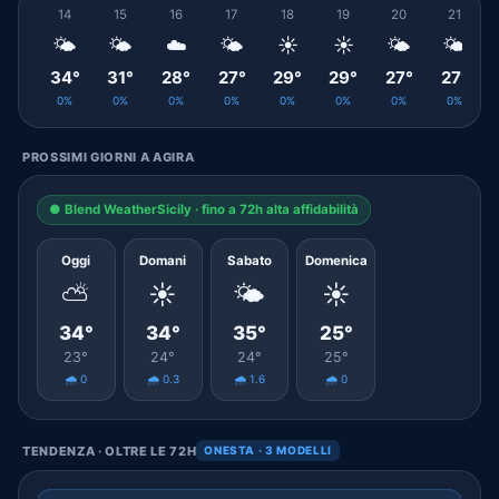
14
15
16
17
18
19
20
21
🌤️
🌤️
☁️
🌤️
☀️
☀️
🌤️
🌤️
34°
31°
28°
27°
29°
29°
27°
27°
0%
0%
0%
0%
0%
0%
0%
0%
PROSSIMI GIORNI A AGIRA
● Blend WeatherSicily · fino a 72h alta affidabilità
Oggi
Domani
Sabato
Domenica
⛅
☀️
🌤️
☀️
34°
34°
35°
25°
23°
24°
24°
25°
🌧️ 0
🌧️ 0.3
🌧️ 1.6
🌧️ 0
TENDENZA · OLTRE LE 72H
ONESTA · 3 MODELLI