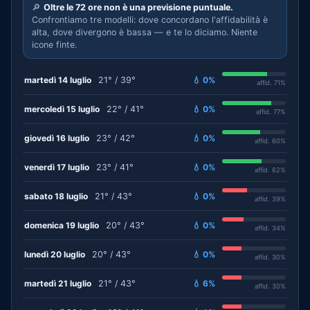
🔎
Oltre le 72 ore non è una previsione puntuale.
Confrontiamo tre modelli: dove concordano l'affidabilità è
alta, dove divergono è bassa — e te lo diciamo. Niente
icone finte.
martedì 14 luglio
21° / 39°
💧 0%
affid. 71%
mercoledì 15 luglio
22° / 41°
💧 0%
affid. 77%
giovedì 16 luglio
23° / 42°
💧 0%
affid. 60%
venerdì 17 luglio
23° / 41°
💧 0%
affid. 62%
sabato 18 luglio
21° / 43°
💧 0%
affid. 39%
domenica 19 luglio
20° / 43°
💧 0%
affid. 34%
lunedì 20 luglio
20° / 43°
💧 0%
affid. 30%
martedì 21 luglio
21° / 43°
💧 6%
affid. 30%