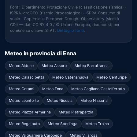
Fonti: Dipartimento Protezione Civile (classificazione sismica) ·
ISPRA IdroGEO (rischio idrogeologico) · ISPRA Consumo di
suolo · Copernicus European Drought Observatory (siccità
CDI) — dati CC BY 4.0 / © Unione Europea, ricomposti per
comune su chiave ISTAT.
Dettaglio fonti
.
Meteo in provincia di Enna
Meteo Aidone
Meteo Assoro
Meteo Barrafranca
Meteo Calascibetta
Meteo Catenanuova
Meteo Centuripe
Meteo Cerami
Meteo Enna
Meteo Gagliano Castelferrato
Meteo Leonforte
Meteo Nicosia
Meteo Nissoria
Meteo Piazza Armerina
Meteo Pietraperzia
Meteo Regalbuto
Meteo Sperlinga
Meteo Troina
Meteo Valguarnera Caropepe
Meteo Villarosa