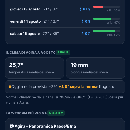
giovedì 13 agosto
21° / 37°
💧 67%
affid. 38%
venerdì 14 agosto
21° / 37°
💧 0%
affid. 67%
sabato 15 agosto
22° / 36°
💧 0%
affid. 80%
IL CLIMA DI AGIRA A AGOSTO
REALE
25,7°
19 mm
temperatura media del mese
pioggia media del mese
Oggi media prevista ~29°:
+2,8° sopra la norma
di agosto
Normali climatiche dalla rianalisi 20CRv3 e GPCC (1806–2015), cella più
vicina a Agira.
LA WEBCAM PIÙ VICINA
A 3.4 KM
📷 Agira - Panoramica Paese/Etna