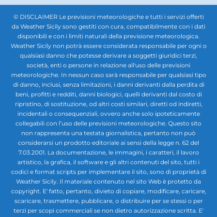
© DISCLAIMER Le previsioni meteorologiche e tutti i servizi offerti
da Weather Sicily sono gestiti con cura, compatibilmente con i dati
disponibili e con i limiti naturali della previsione meteorologica.
Weather Sicily non potrà essere considerata responsabile per ogni o
qualsiasi danno che potesse derivare a soggetti giuridici terzi,
società, enti o persone in relazione all'uso delle previsioni
meteorologiche. In nessun caso sarà responsabile per qualsiasi tipo
di danno, inclusi, senza limitazioni, i danni derivanti dalla perdita di
beni, profitti e redditi, danni biologici, quelli derivanti dal costo di
ripristino, di sostituzione, od altri costi similari, diretti od indiretti,
incidentali o consequenziali, ovvero anche solo ipoteticamente
collegabili con l’uso delle previsioni meteorologiche. Questo sito
non rappresenta una testata giornalistica, pertanto non può
considerarsi un prodotto editoriale ai sensi della legge n. 62 del
7.03.2001. La documentazione, le immagini, i caratteri, il lavoro
artistico, la grafica, il software e gli altri contenuti del sito, tutti i
codici e format scripts per implementare il sito, sono di proprietà di
Weather Sicily. Il materiale contenuto nel sito Web è protetto da
copyright. E' fatto, pertanto, divieto di copiare, modificare, caricare,
scaricare, trasmettere, pubblicare, o distribuire per se stessi o per
terzi per scopi commerciali se non dietro autorizzazione scritta. E'