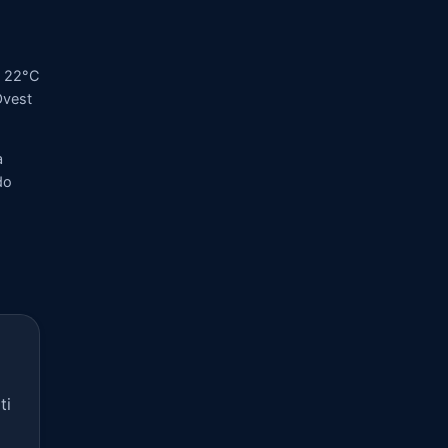
a 22°C
Ovest
a
do
ti