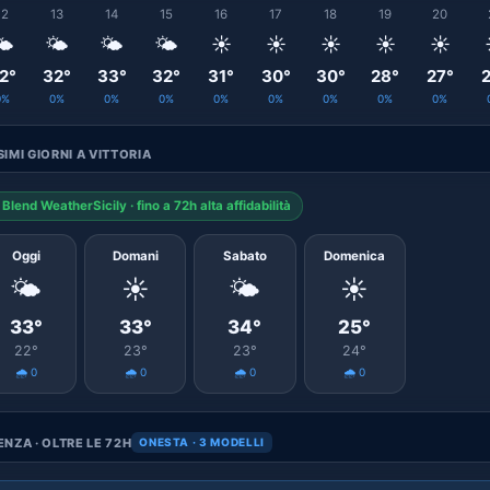
12
13
14
15
16
17
18
19
20
️
🌤️
🌤️
🌤️
☀️
☀️
☀️
☀️
☀️
2°
32°
33°
32°
31°
30°
30°
28°
27°
2
0%
0%
0%
0%
0%
0%
0%
0%
0%
IMI GIORNI A VITTORIA
Blend WeatherSicily · fino a 72h alta affidabilità
Oggi
Domani
Sabato
Domenica
🌤️
☀️
🌤️
☀️
33°
33°
34°
25°
22°
23°
23°
24°
🌧️ 0
🌧️ 0
🌧️ 0
🌧️ 0
NZA · OLTRE LE 72H
ONESTA · 3 MODELLI