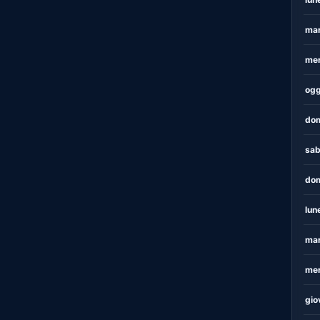
mar
mer
ogg
dom
sab
dom
lun
mar
mer
gio