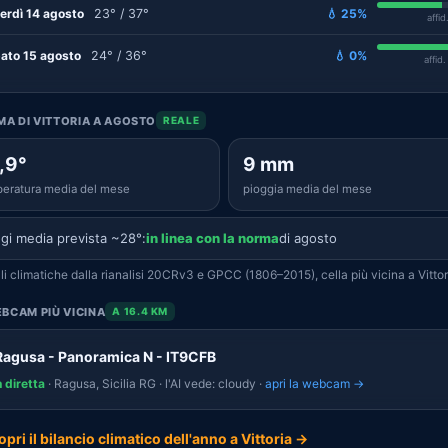
erdì 14 agosto
23° / 37°
💧 25%
affid
ato 15 agosto
24° / 36°
💧 0%
affid
IMA DI VITTORIA A AGOSTO
REALE
,9°
9 mm
eratura media del mese
pioggia media del mese
gi media prevista ~28°:
in linea con la norma
di agosto
i climatiche dalla rianalisi 20CRv3 e GPCC (1806–2015), cella più vicina a Vittor
BCAM PIÙ VICINA
A 16.4 KM
Ragusa - Panoramica N - IT9CFB
n diretta
· Ragusa, Sicilia RG · l'AI vede: cloudy ·
apri la webcam →
opri il bilancio climatico dell'anno a Vittoria →