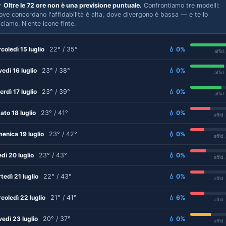

Oltre le 72 ore non è una previsione puntuale.
Confrontiamo tre modelli:
ove concordano l'affidabilità è alta, dove divergono è bassa — e te lo
iciamo. Niente icone finte.
coledì 15 luglio
22° / 35°
💧 0%
affid
vedì 16 luglio
23° / 38°
💧 0%
affid
erdì 17 luglio
23° / 39°
💧 0%
affid
ato 18 luglio
23° / 41°
💧 0%
affid
enica 19 luglio
23° / 42°
💧 0%
affid
edì 20 luglio
23° / 43°
💧 0%
affid
tedì 21 luglio
22° / 43°
💧 0%
affid
coledì 22 luglio
21° / 41°
💧 6%
affid
vedì 23 luglio
20° / 37°
💧 0%
affid