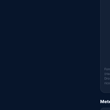
Fon
(ri
Dro
ric
Mete