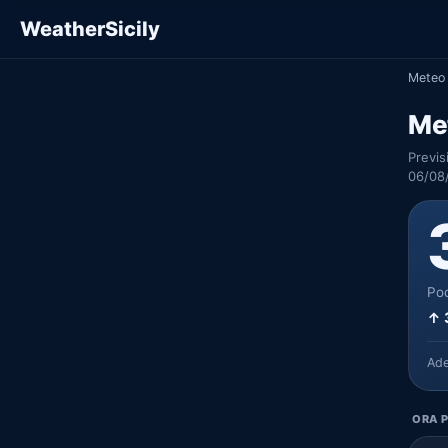
WeatherSicily
Meteo 
Met
Previs
06/08
Poc
↑ 
Ad
ORA P