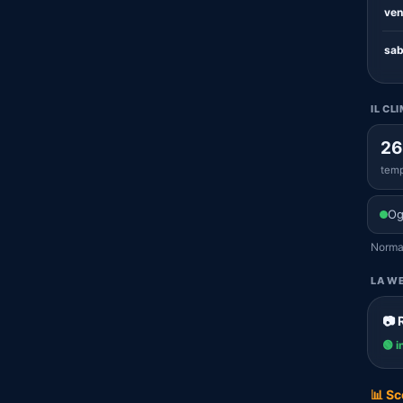
ven
sab
IL CL
26
temp
Og
Normal
LA WE
📷 
🟢 i
📊 Sc