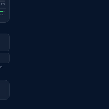
. 71%
. 89%
ia.