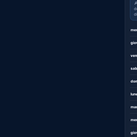

d
d
mer
gio
ven
sab
dom
lun
mar
mer
gio