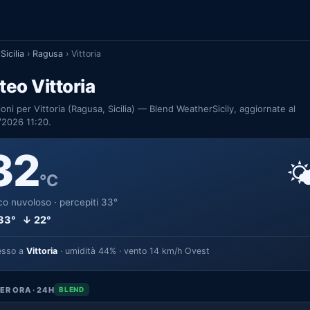
Sicilia
›
Ragusa
›
Vittoria
eo Vittoria
ioni per Vittoria (Ragusa, Sicilia) — Blend WeatherSicily, aggiornate al
/2026 11:20.
32

°C
o nuvoloso · percepiti 33°
33° ↓ 22°
esso a
Vittoria
· umidità 44% · vento 14 km/h Ovest
ER ORA · 24H
BLEND