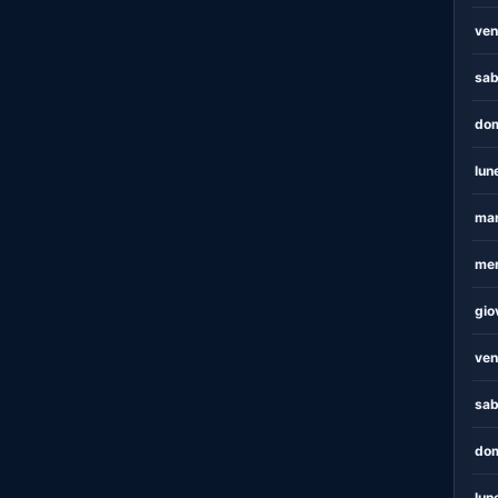
ven
sab
dom
lun
mar
mer
gio
ven
sab
dom
lun