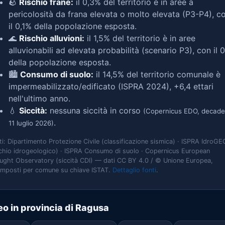
🪨
Rischio frane:
il 0,3% del territorio è in aree a
pericolosità da frana elevata o molto elevata (P3-P4), c
il 0,1% della popolazione esposta.
🌊
Rischio alluvioni:
il 1,5% del territorio è in aree
alluvionabili ad elevata probabilità (scenario P3), con il 
della popolazione esposta.
🏙️
Consumo di suolo:
il 14,5% del territorio comunale è
impermeabilizzato/edificato (ISPRA 2024), +6,4 ettari
nell'ultimo anno.
💧
Siccità:
nessuna siccità in corso
(Copernicus EDO, decade
.
11 luglio 2026)
ti: Dipartimento Protezione Civile (classificazione sismica) · ISPRA IdroGE
schio idrogeologico) · ISPRA Consumo di suolo · Copernicus European
ught Observatory (siccità CDI) — dati CC BY 4.0 / © Unione Europea,
omposti per comune su chiave ISTAT.
Dettaglio fonti
.
o in provincia di Ragusa