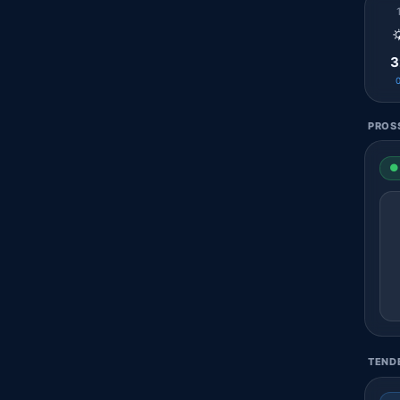

3
PROSS
● 
TENDE