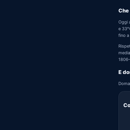
Che 
Oggi a
e 33°C
fino a
Rispet
media)
1806–
E do
Doma
Co