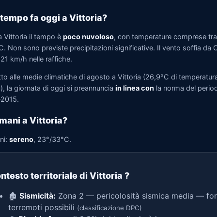
tempo fa oggi a Vittoria?
 Vittoria il tempo è
poco nuvoloso
, con temperature comprese tr
. Non sono previste precipitazioni significative. Il vento soffia da 
 21 km/h nelle raffiche.
to alle medie climatiche di agosto a Vittoria (26,9°C di temperatur
, la giornata di oggi si preannuncia
in linea con
la norma del perio
2015.
mani a Vittoria?
ni:
sereno
, 23°/33°C.
ntesto territoriale di Vittoria
?
🏚️
Sismicità:
Zona 2 — pericolosità sismica media — for
terremoti possibili
(classificazione DPC)