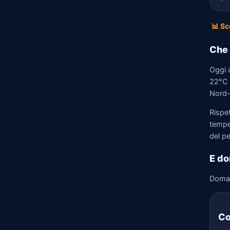
📊 Sc
Che 
Oggi 
22°C e
Nord-E
Rispe
tempe
del p
E do
Doma
Co