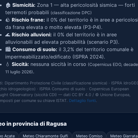
🏚️
Sismicità:
Zona 1 — alta pericolosità sismica — forti
terremoti probabili
(classificazione DPC)
🪨
Rischio frane:
il 0% del territorio è in aree a pericolos
da frana elevata o molto elevata (P3-P4).
🌊
Rischio alluvioni:
il 0% del territorio è in aree
alluvionabili ad elevata probabilità (scenario P3).
🏙️
Consumo di suolo:
il 3,2% del territorio comunale è
impermeabilizzato/edificato (ISPRA 2024).
💧
Siccità:
nessuna siccità in corso
(Copernicus EDO, decade
.
11 luglio 2026)
ti: Dipartimento Protezione Civile (classificazione sismica) · ISPRA IdroGE
schio idrogeologico) · ISPRA Consumo di suolo · Copernicus European
ught Observatory (siccità CDI) — dati CC BY 4.0 / © Unione Europea,
omposti per comune su chiave ISTAT.
Dettaglio fonti
.
o in provincia di Ragusa
eo Acate
Meteo Chiaramonte Gulfi
Meteo Comiso
Meteo Giarrat