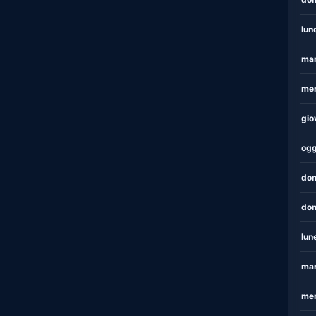
lun
mar
mer
gio
ogg
dom
dom
lun
mar
mer