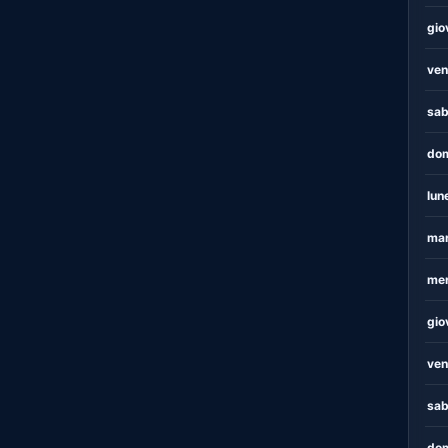
gio
ven
sab
dom
lun
mar
mer
gio
ven
sab
dom