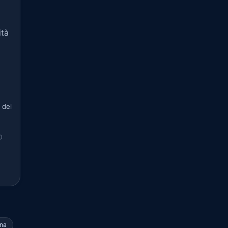
ità
 del
O
ana