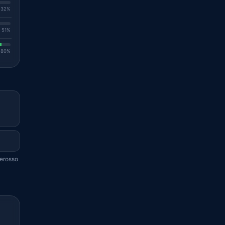
. 32%
. 51%
. 80%
terosso