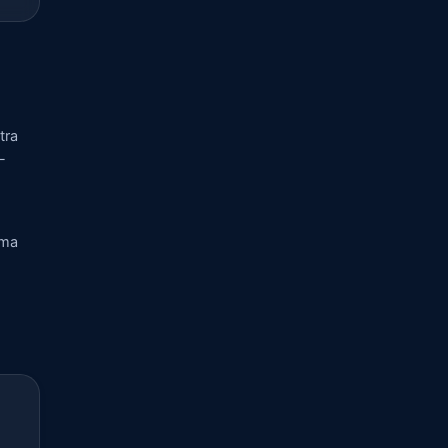
tra
-
rma