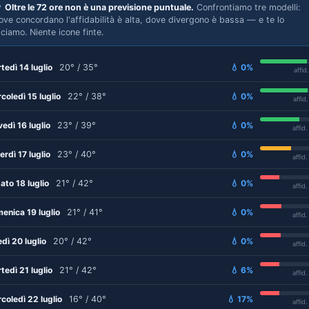

Oltre le 72 ore non è una previsione puntuale.
Confrontiamo tre modelli:
ove concordano l'affidabilità è alta, dove divergono è bassa — e te lo
iciamo. Niente icone finte.
tedì 14 luglio
20° / 35°
💧 0%
affid
coledì 15 luglio
22° / 38°
💧 0%
affid
vedì 16 luglio
23° / 39°
💧 0%
affid
erdì 17 luglio
23° / 40°
💧 0%
affid
ato 18 luglio
21° / 42°
💧 0%
affid
enica 19 luglio
21° / 41°
💧 0%
affid
edì 20 luglio
20° / 42°
💧 0%
affid
tedì 21 luglio
21° / 42°
💧 6%
affid
coledì 22 luglio
16° / 40°
💧 17%
affid