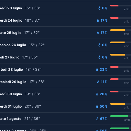
vedì 23 luglio
15° / 38°
💧 6%
affid
erdì 24 luglio
18° / 37°
💧 17%
affid
ato 25 luglio
17° / 32°
💧 17%
affid
enica 26 luglio
15° / 32°
💧 0%
affid
edì 27 luglio
17° / 35°
💧 6%
affid
tedì 28 luglio
18° / 38°
💧 33%
affid
coledì 29 luglio
17° / 38°
💧 11%
affid
vedì 30 luglio
19° / 38°
💧 28%
affid
erdì 31 luglio
20° / 36°
💧 50%
affid
ato 1 agosto
21° / 36°
💧 67%
affid
enica 2 agosto
20° / 35°
💧 56%