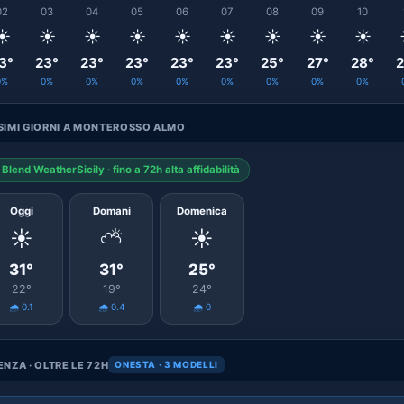
02
03
04
05
06
07
08
09
10
☀️
☀️
☀️
☀️
☀️
☀️
☀️
☀️
☀️
3°
23°
23°
23°
23°
23°
25°
27°
28°
2
0%
0%
0%
0%
0%
0%
0%
0%
0%
SIMI GIORNI A MONTEROSSO ALMO
Blend WeatherSicily · fino a 72h alta affidabilità
Oggi
Domani
Domenica
☀️
⛅
☀️
31°
31°
25°
22°
19°
24°
🌧️ 0.1
🌧️ 0.4
🌧️ 0
NZA · OLTRE LE 72H
ONESTA · 3 MODELLI