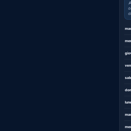

d
d
mar
mer
gio
ven
sab
dom
lun
mar
mer