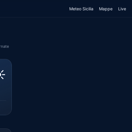
Meteo Sicilia
Mappe
Live
rnate
️