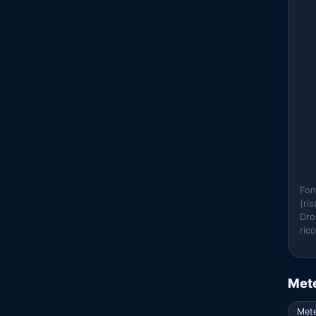
Fon
(ri
Dro
ric
Mete
Met