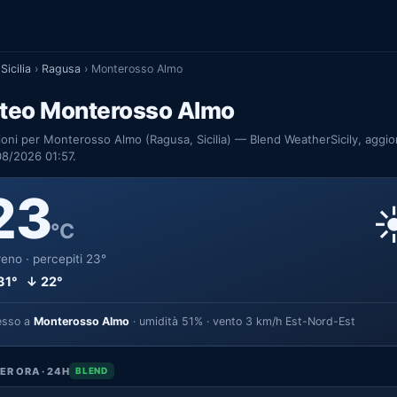
Sicilia
›
Ragusa
›
Monterosso Almo
teo Monterosso Almo
ioni per Monterosso Almo (Ragusa, Sicilia) — Blend WeatherSicily, aggio
08/2026 01:57.
23
☀
°C
eno · percepiti 23°
31° ↓ 22°
esso a
Monterosso Almo
· umidità 51% · vento 3 km/h Est-Nord-Est
ER ORA · 24H
BLEND