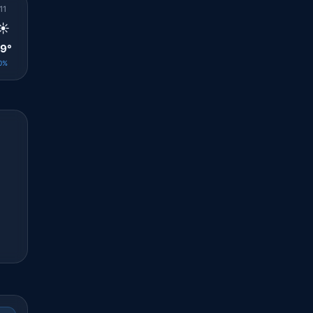
11
12
13
14
15
16
17
18
19
☀️
☀️
☁️
⛅
🌦️
🌤️
🌤️
🌤️
🌤️
9°
31°
31°
30°
22°
27°
29°
27°
26°
0%
0%
0%
0%
1%
0%
0%
0%
0%