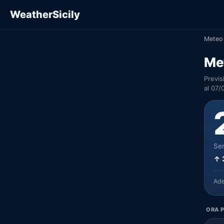
WeatherSicily
Meteo 
Me
Previs
al 07/
Ser
↑ 
Ad
ORA P