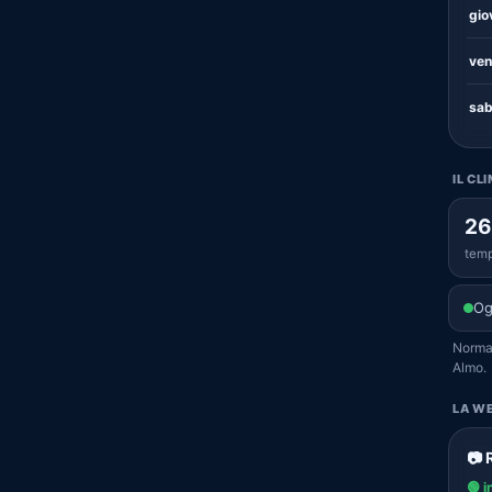
gio
ven
sab
IL C
26
temp
Og
Normal
Almo.
LA WE
📷 
🟢 i