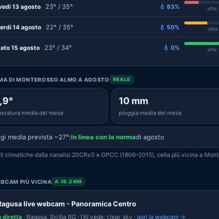
vedì 13 agosto
23° / 35°
💧 83%
affid
erdì 14 agosto
22° / 35°
💧 50%
affid
ato 15 agosto
23° / 34°
💧 0%
affid
LIMA DI MONTEROSSO ALMO A AGOSTO
REALE
,9°
10 mm
eratura media del mese
pioggia media del mese
gi media prevista ~27°:
in linea con la norma
di agosto
i climatiche dalla rianalisi 20CRv3 e GPCC (1806–2015), cella più vicina a Mon
BCAM PIÙ VICINA
A 18.2 KM
Ragusa live webcam - Panoramica Centro
n diretta
· Ragusa, Sicilia RG · l'AI vede: clear_sky ·
apri la webcam →