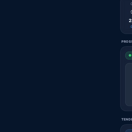
2
PROS
● 
TENDE