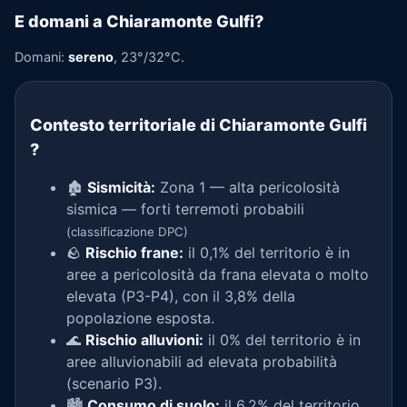
E domani a Chiaramonte Gulfi?
Domani:
sereno
, 23°/32°C.
Contesto territoriale di Chiaramonte Gulfi
?
🏚️
Sismicità:
Zona 1 — alta pericolosità
sismica — forti terremoti probabili
(classificazione DPC)
🪨
Rischio frane:
il 0,1% del territorio è in
aree a pericolosità da frana elevata o molto
elevata (P3-P4), con il 3,8% della
popolazione esposta.
🌊
Rischio alluvioni:
il 0% del territorio è in
aree alluvionabili ad elevata probabilità
(scenario P3).
🏙️
Consumo di suolo:
il 6,2% del territorio