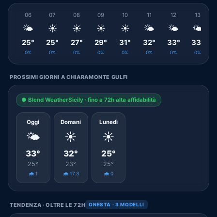
06
07
08
09
10
11
12
13
🌤️
☀️
☀️
☀️
☀️
🌤️
🌤️
🌤️
25°
25°
27°
29°
31°
32°
33°
33°
0%
0%
0%
0%
0%
0%
0%
0%
PROSSIMI GIORNI A CHIARAMONTE GULFI
● Blend WeatherSicily · fino a 72h alta affidabilità
Oggi
Domani
Lunedì
🌤️
☀️
☀️
33°
32°
25°
25°
23°
25°
🌧️ 1
🌧️ 17.3
🌧️ 0
TENDENZA · OLTRE LE 72H
ONESTA · 3 MODELLI