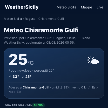
WeatherSicily
Meteo Sicilia
Mappe
Live
Meteo Sicilia
›
Ragusa
›
Chiaramonte Gulfi
Meteo Chiaramonte Gulfi
Previsioni per Chiaramonte Gulfi (Ragusa, Sicilia) — Blend
WeatherSicily, aggiornate al 08/08/2026 05:56.
25
🌤️
°C
Poco nuvoloso · percepiti 25°
↑ 33° ↓ 25°
Adesso a
Chiaramonte Gulfi
· umidità 39% · vento 0 km/h Est-
Nord-Est
ORA PER ORA · 24H
BLEND