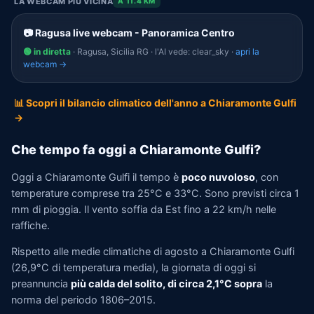
LA WEBCAM PIÙ VICINA
A 11.4 KM
📷 Ragusa live webcam - Panoramica Centro
🟢 in diretta
· Ragusa, Sicilia RG · l'AI vede: clear_sky ·
apri la
webcam →
📊 Scopri il bilancio climatico dell'anno a Chiaramonte Gulfi
→
Che tempo fa oggi a Chiaramonte Gulfi?
Oggi a Chiaramonte Gulfi il tempo è
poco nuvoloso
, con
temperature comprese tra 25°C e 33°C. Sono previsti circa 1
mm di pioggia. Il vento soffia da Est fino a 22 km/h nelle
raffiche.
Rispetto alle medie climatiche di agosto a Chiaramonte Gulfi
(26,9°C di temperatura media), la giornata di oggi si
preannuncia
più calda del solito, di circa 2,1°C sopra
la
norma del periodo 1806–2015.