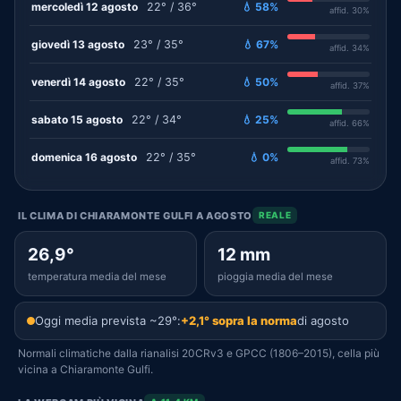
mercoledì 12 agosto
22° / 36°
💧 58%
affid. 30%
giovedì 13 agosto
23° / 35°
💧 67%
affid. 34%
venerdì 14 agosto
22° / 35°
💧 50%
affid. 37%
sabato 15 agosto
22° / 34°
💧 25%
affid. 66%
domenica 16 agosto
22° / 35°
💧 0%
affid. 73%
IL CLIMA DI CHIARAMONTE GULFI A AGOSTO
REALE
26,9°
12 mm
temperatura media del mese
pioggia media del mese
Oggi media prevista ~29°:
+2,1° sopra la norma
di agosto
Normali climatiche dalla rianalisi 20CRv3 e GPCC (1806–2015), cella più
vicina a Chiaramonte Gulfi.