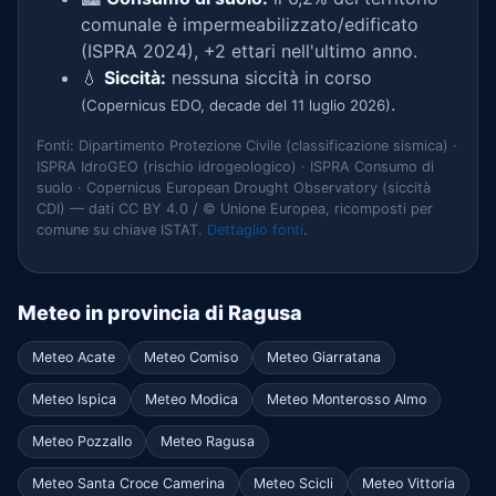
comunale è impermeabilizzato/edificato
(ISPRA 2024), +2 ettari nell'ultimo anno.
💧
Siccità:
nessuna siccità in corso
.
(Copernicus EDO, decade del 11 luglio 2026)
Fonti: Dipartimento Protezione Civile (classificazione sismica) ·
ISPRA IdroGEO (rischio idrogeologico) · ISPRA Consumo di
suolo · Copernicus European Drought Observatory (siccità
CDI) — dati CC BY 4.0 / © Unione Europea, ricomposti per
comune su chiave ISTAT.
Dettaglio fonti
.
Meteo in provincia di Ragusa
Meteo Acate
Meteo Comiso
Meteo Giarratana
Meteo Ispica
Meteo Modica
Meteo Monterosso Almo
Meteo Pozzallo
Meteo Ragusa
Meteo Santa Croce Camerina
Meteo Scicli
Meteo Vittoria