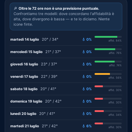
🔎
Oltre le 72 ore non è una previsione puntuale.
Confrontiamo tre modelli: dove concordano l'affidabilità è
alta, dove divergono è bassa — e te lo diciamo. Niente
icone finte.
martedì 14 luglio
20° / 34°
💧 0%
affid. 84%
mercoledì 15 luglio
21° / 37°
💧 0%
affid. 76%
giovedì 16 luglio
23° / 37°
💧 0%
affid. 74%
venerdì 17 luglio
22° / 39°
💧 0%
affid. 56%
sabato 18 luglio
20° / 41°
💧 0%
affid. 30%
domenica 19 luglio
20° / 42°
💧 0%
affid. 30%
lunedì 20 luglio
20° / 41°
💧 0%
affid. 34%
martedì 21 luglio
21° / 42°
💧 6%
affid. 30%