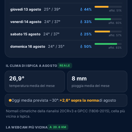
giovedì 13 agosto
25° / 39°
💧 44%
affid. 51%
venerdì 14 agosto
24° / 37°
💧 33%
affid. 60%
sabato 15 agosto
24° / 37°
💧 25%
affid. 57%
domenica 16 agosto
24° / 35°
💧 50%
affid. 83%
IL CLIMA DI ISPICA A AGOSTO
REALE
26,9°
8 mm
temperatura media del mese
pioggia media del mese
Oggi media prevista ~30°:
+2,6° sopra la norma
di agosto
Normali climatiche dalla rianalisi 20CRv3 e GPCC (1806–2015), cella più
vicina a Ispica.
LA WEBCAM PIÙ VICINA
A 20.6 KM