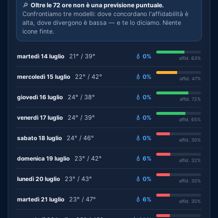
🔎
Oltre le 72 ore non è una previsione puntuale.
Confrontiamo tre modelli: dove concordano l'affidabilità è
alta, dove divergono è bassa — e te lo diciamo. Niente
icone finte.
martedì 14 luglio
21° / 39°
💧 0%
affid. 63%
mercoledì 15 luglio
22° / 42°
💧 0%
affid. 47%
giovedì 16 luglio
24° / 38°
💧 0%
affid. 72%
venerdì 17 luglio
24° / 39°
💧 0%
affid. 65%
sabato 18 luglio
24° / 46°
💧 0%
affid. 30%
domenica 19 luglio
23° / 42°
💧 6%
affid. 32%
lunedì 20 luglio
23° / 43°
💧 0%
affid. 30%
martedì 21 luglio
23° / 47°
💧 6%
affid. 30%