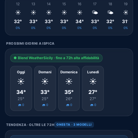
12
13
14
15
16
17
18
19
☀️
☀️
☀️
☀️
☀️
🌤️
🌤️
☀️
32°
33°
33°
33°
34°
33°
32°
31°
0%
0%
0%
0%
0%
0%
0%
0%
PROSSIMI GIORNI A ISPICA
● Blend WeatherSicily · fino a 72h alta affidabilità
Oggi
Domani
Domenica
Lunedì
☀️
☀️
☀️
☀️
34°
33°
35°
27°
25°
25°
26°
27°
🌧️ 0
🌧️ 0
🌧️ 0
🌧️ 0
TENDENZA · OLTRE LE 72H
ONESTA · 3 MODELLI