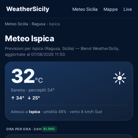
WeatherSicily
Meteo Sicilia
Mappe
Live
Meteo Sicilia
›
Ragusa
›
Ispica
Meteo Ispica
Previsioni per Ispica (Ragusa, Sicilia) — Blend WeatherSicily,
aggiornate al 07/08/2026 11:50.
32
☀️
°C
Sereno · percepiti 34°
↑ 34° ↓ 25°
Adesso a
Ispica
· umidità 48% · vento 8 km/h Sud
ORA PER ORA · 24H
BLEND