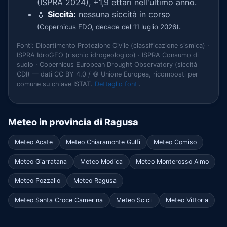
(ISPRA 2024), +1,9 ettari nell'ultimo anno.
💧
Siccità:
nessuna siccità in corso
.
(Copernicus EDO, decade del 11 luglio 2026)
Fonti: Dipartimento Protezione Civile (classificazione sismica) ·
ISPRA IdroGEO (rischio idrogeologico) · ISPRA Consumo di
suolo · Copernicus European Drought Observatory (siccità
CDI) — dati CC BY 4.0 / © Unione Europea, ricomposti per
comune su chiave ISTAT.
Dettaglio fonti
.
Meteo in provincia di Ragusa
Meteo Acate
Meteo Chiaramonte Gulfi
Meteo Comiso
Meteo Giarratana
Meteo Modica
Meteo Monterosso Almo
Meteo Pozzallo
Meteo Ragusa
Meteo Santa Croce Camerina
Meteo Scicli
Meteo Vittoria