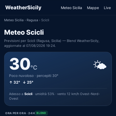
WeatherSicily
Meteo Sicilia
Mappe
Live
Meteo Sicilia
›
Ragusa
›
Scicli
Meteo Scicli
Previsioni per Scicli (Ragusa, Sicilia) — Blend WeatherSicily,
aggiornate al 07/08/2026 19:24.
30
🌤️
°C
Poco nuvoloso · percepiti 30°
↑ 32° ↓ 25°
Adesso a
Scicli
· umidità 53% · vento 12 km/h Ovest-Nord-
Ovest
ORA PER ORA · 24H
BLEND