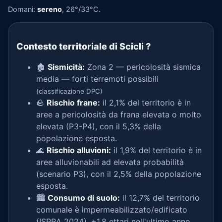
Domani:
sereno
, 26°/33°C.
Contesto territoriale di Scicli
?
🏚️
Sismicità:
Zona 2 — pericolosità sismica
media — forti terremoti possibili
(classificazione DPC)
🪨
Rischio frane:
il 2,1% del territorio è in
aree a pericolosità da frana elevata o molto
elevata (P3-P4), con il 5,3% della
popolazione esposta.
🌊
Rischio alluvioni:
il 1,9% del territorio è in
aree alluvionabili ad elevata probabilità
(scenario P3), con il 2,5% della popolazione
esposta.
🏙️
Consumo di suolo:
il 12,7% del territorio
comunale è impermeabilizzato/edificato
(ISPRA 2024), +1,8 ettari nell'ultimo anno.