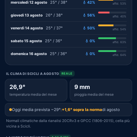
mercoledì 12 agosto
25° / 38°
💧 42%
affid. 53%
giovedì 13 agosto
26° / 38°
💧 56%
affid. 40%
venerdì 14 agosto
25° / 37°
💧 50%
affid. 54%
sabato 15 agosto
25° / 36°
💧 0%
affid. 63%
domenica 16 agosto
25° / 36°
💧 0%
affid. 64%
IL CLIMA DI SCICLI A AGOSTO
REALE
26,9°
9 mm
temperatura media del mese
pioggia media del mese
Oggi media prevista ~29°:
+1,6° sopra la norma
di agosto
Normali climatiche dalla rianalisi 20CRv3 e GPCC (1806–2015), cella più
vicina a Scicli.