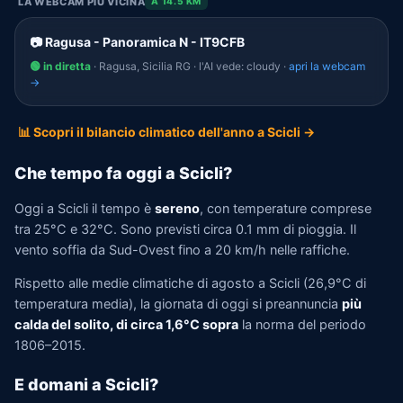
LA WEBCAM PIÙ VICINA
A 14.5 KM
📷 Ragusa - Panoramica N - IT9CFB
🟢 in diretta
· Ragusa, Sicilia RG · l'AI vede: cloudy ·
apri la webcam
→
📊 Scopri il bilancio climatico dell'anno a Scicli →
Che tempo fa oggi a Scicli?
Oggi a Scicli il tempo è
sereno
, con temperature comprese
tra 25°C e 32°C. Sono previsti circa 0.1 mm di pioggia. Il
vento soffia da Sud-Ovest fino a 20 km/h nelle raffiche.
Rispetto alle medie climatiche di agosto a Scicli (26,9°C di
temperatura media), la giornata di oggi si preannuncia
più
calda del solito, di circa 1,6°C sopra
la norma del periodo
1806–2015.
E domani a Scicli?