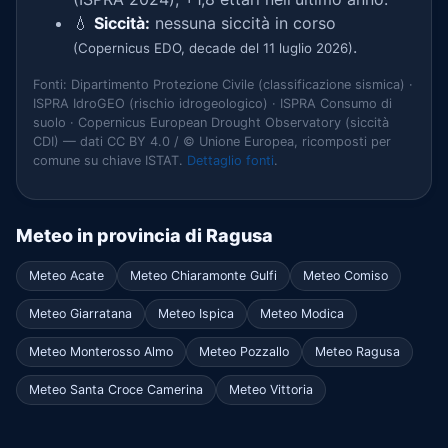
💧
Siccità:
nessuna siccità in corso
.
(Copernicus EDO, decade del 11 luglio 2026)
Fonti: Dipartimento Protezione Civile (classificazione sismica) ·
ISPRA IdroGEO (rischio idrogeologico) · ISPRA Consumo di
suolo · Copernicus European Drought Observatory (siccità
CDI) — dati CC BY 4.0 / © Unione Europea, ricomposti per
comune su chiave ISTAT.
Dettaglio fonti
.
Meteo in provincia di Ragusa
Meteo Acate
Meteo Chiaramonte Gulfi
Meteo Comiso
Meteo Giarratana
Meteo Ispica
Meteo Modica
Meteo Monterosso Almo
Meteo Pozzallo
Meteo Ragusa
Meteo Santa Croce Camerina
Meteo Vittoria