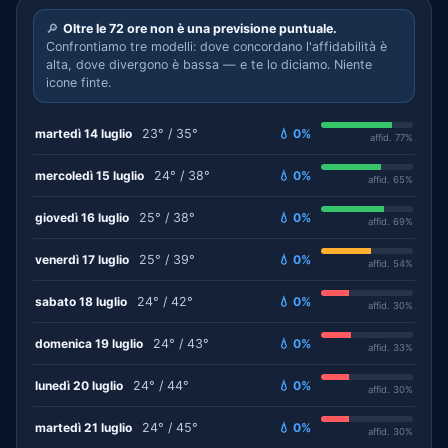
🔎
Oltre le 72 ore non è una previsione puntuale.
Confrontiamo tre modelli: dove concordano l'affidabilità è
alta, dove divergono è bassa — e te lo diciamo. Niente
icone finte.
martedì 14 luglio
23° / 35°
💧 0%
affid. 77%
mercoledì 15 luglio
24° / 38°
💧 0%
affid. 65%
giovedì 16 luglio
25° / 38°
💧 0%
affid. 69%
venerdì 17 luglio
25° / 39°
💧 0%
affid. 54%
sabato 18 luglio
24° / 42°
💧 0%
affid. 30%
domenica 19 luglio
24° / 43°
💧 0%
affid. 33%
lunedì 20 luglio
24° / 44°
💧 0%
affid. 30%
martedì 21 luglio
24° / 45°
💧 0%
affid. 30%