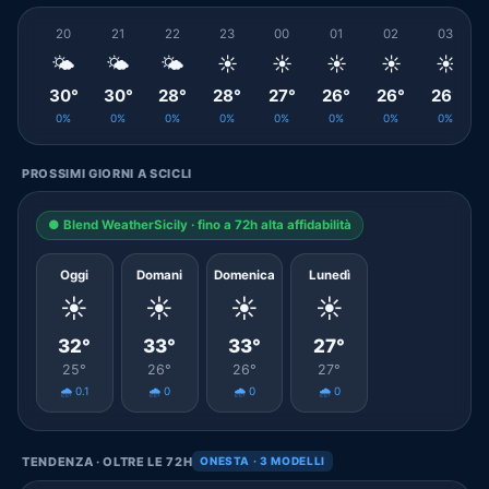
20
21
22
23
00
01
02
03
🌤️
🌤️
🌤️
☀️
☀️
☀️
☀️
☀️
30°
30°
28°
28°
27°
26°
26°
26°
0%
0%
0%
0%
0%
0%
0%
0%
PROSSIMI GIORNI A SCICLI
● Blend WeatherSicily · fino a 72h alta affidabilità
Oggi
Domani
Domenica
Lunedì
☀️
☀️
☀️
☀️
32°
33°
33°
27°
25°
26°
26°
27°
🌧️ 0.1
🌧️ 0
🌧️ 0
🌧️ 0
TENDENZA · OLTRE LE 72H
ONESTA · 3 MODELLI