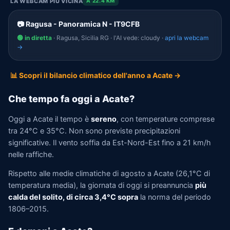
LA WEBCAM PIÙ VICINA
A 22.4 KM
📷 Ragusa - Panoramica N - IT9CFB
🟢 in diretta
· Ragusa, Sicilia RG · l'AI vede: cloudy ·
apri la webcam
→
📊 Scopri il bilancio climatico dell'anno a Acate →
Che tempo fa oggi a Acate?
Oggi a Acate il tempo è
sereno
, con temperature comprese
tra 24°C e 35°C. Non sono previste precipitazioni
significative. Il vento soffia da Est-Nord-Est fino a 21 km/h
nelle raffiche.
Rispetto alle medie climatiche di agosto a Acate (26,1°C di
temperatura media), la giornata di oggi si preannuncia
più
calda del solito, di circa 3,4°C sopra
la norma del periodo
1806–2015.