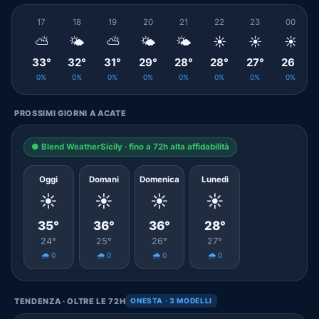
17
18
19
20
21
22
23
00
⛅
🌤️
⛅
🌤️
🌤️
☀️
☀️
☀️
33°
32°
31°
29°
28°
28°
27°
26°
0%
0%
0%
0%
0%
0%
0%
0%
PROSSIMI GIORNI A ACATE
● Blend WeatherSicily · fino a 72h alta affidabilità
Oggi
Domani
Domenica
Lunedì
☀️
☀️
☀️
☀️
35°
36°
36°
28°
24°
25°
26°
27°
🌧️ 0
🌧️ 0
🌧️ 0
🌧️ 0
TENDENZA · OLTRE LE 72H
ONESTA · 3 MODELLI