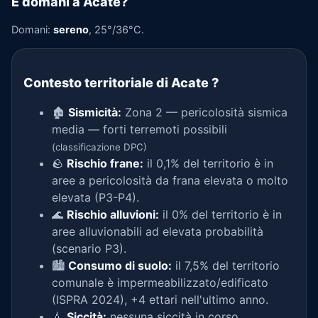
E domani a Acate?
Domani:
sereno
, 25°/36°C.
Contesto territoriale di Acate
?
🏚️
Sismicità:
Zona 2 — pericolosità sismica
media — forti terremoti possibili
(classificazione DPC)
🪨
Rischio frane:
il 0,1% del territorio è in
aree a pericolosità da frana elevata o molto
elevata (P3-P4).
🌊
Rischio alluvioni:
il 0% del territorio è in
aree alluvionabili ad elevata probabilità
(scenario P3).
🏙️
Consumo di suolo:
il 7,5% del territorio
comunale è impermeabilizzato/edificato
(ISPRA 2024), +4 ettari nell'ultimo anno.
💧
Siccità:
nessuna siccità in corso