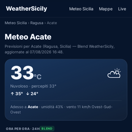
WeatherSicily
Meteo Sicilia
Mappe
Live
Meteo Sicilia
›
Ragusa
›
Acate
Meteo Acate
Previsioni per Acate (Ragusa, Sicilia) — Blend WeatherSicily,
aggiornate al 07/08/2026 16:48.
33
⛅
°C
Nuvoloso · percepiti 33°
↑ 35° ↓ 24°
Adesso a
Acate
· umidità 43% · vento 11 km/h Ovest-Sud-
Ovest
ORA PER ORA · 24H
BLEND