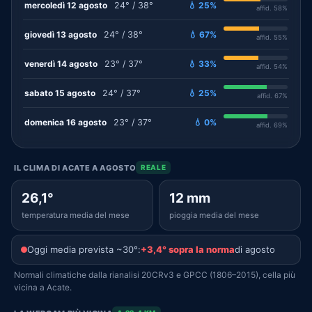
mercoledì 12 agosto
24° / 38°
💧 25%
affid. 58%
giovedì 13 agosto
24° / 38°
💧 67%
affid. 55%
venerdì 14 agosto
23° / 37°
💧 33%
affid. 54%
sabato 15 agosto
24° / 37°
💧 25%
affid. 67%
domenica 16 agosto
23° / 37°
💧 0%
affid. 69%
IL CLIMA DI ACATE A AGOSTO
REALE
26,1°
12 mm
temperatura media del mese
pioggia media del mese
Oggi media prevista ~30°:
+3,4° sopra la norma
di agosto
Normali climatiche dalla rianalisi 20CRv3 e GPCC (1806–2015), cella più
vicina a Acate.