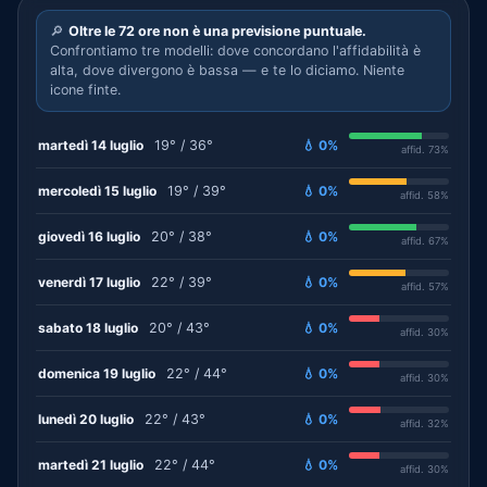
🔎
Oltre le 72 ore non è una previsione puntuale.
Confrontiamo tre modelli: dove concordano l'affidabilità è
alta, dove divergono è bassa — e te lo diciamo. Niente
icone finte.
martedì 14 luglio
19° / 36°
💧 0%
affid. 73%
mercoledì 15 luglio
19° / 39°
💧 0%
affid. 58%
giovedì 16 luglio
20° / 38°
💧 0%
affid. 67%
venerdì 17 luglio
22° / 39°
💧 0%
affid. 57%
sabato 18 luglio
20° / 43°
💧 0%
affid. 30%
domenica 19 luglio
22° / 44°
💧 0%
affid. 30%
lunedì 20 luglio
22° / 43°
💧 0%
affid. 32%
martedì 21 luglio
22° / 44°
💧 0%
affid. 30%