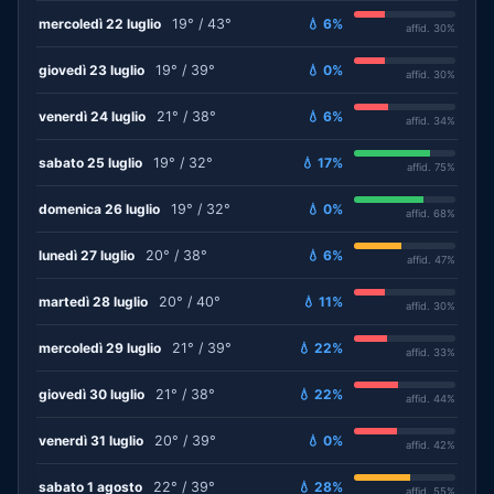
mercoledì 22 luglio
19° / 43°
💧 6%
affid. 30%
giovedì 23 luglio
19° / 39°
💧 0%
affid. 30%
venerdì 24 luglio
21° / 38°
💧 6%
affid. 34%
sabato 25 luglio
19° / 32°
💧 17%
affid. 75%
domenica 26 luglio
19° / 32°
💧 0%
affid. 68%
lunedì 27 luglio
20° / 38°
💧 6%
affid. 47%
martedì 28 luglio
20° / 40°
💧 11%
affid. 30%
mercoledì 29 luglio
21° / 39°
💧 22%
affid. 33%
giovedì 30 luglio
21° / 38°
💧 22%
affid. 44%
venerdì 31 luglio
20° / 39°
💧 0%
affid. 42%
sabato 1 agosto
22° / 39°
💧 28%
affid. 55%