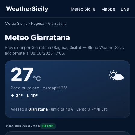
WeatherSicily
Meteo Sicilia
Mappe
Live
Meteo Sicilia
›
Ragusa
›
Giarratana
Meteo Giarratana
Previsioni per Giarratana (Ragusa, Sicilia) — Blend WeatherSicily,
aggiornate al 08/08/2026 17:06.
27
🌤️
°C
Poco nuvoloso · percepiti 26°
↑ 31° ↓ 19°
Adesso a
Giarratana
· umidità 48% · vento 3 km/h Est
ORA PER ORA · 24H
BLEND