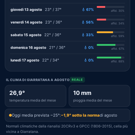
giovedì 13 agosto
23° / 37°
💧 67%
affid. 30%
venerdì 14 agosto
23° / 36°
💧 56%
affid. 34%
sabato 15 agosto
22° / 36°
💧 33%
affid. 59%
domenica 16 agosto
21° / 36°
💧 0%
affid. 67%
lunedì 17 agosto
22° / 34°
💧 0%
affid. 88%
IL CLIMA DI GIARRATANA A AGOSTO
REALE
26,9°
10 mm
temperatura media del mese
pioggia media del mese
Oggi media prevista ~25°:
−1,9° sotto la norma
di agosto
Normali climatiche dalla rianalisi 20CRv3 e GPCC (1806–2015), cella più
vicina a Giarratana.