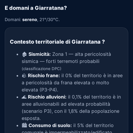
E domani a Giarratana?
Domani:
sereno
, 21°/30°C.
Contesto territoriale di Giarratana
?
🏚️
Sismicità:
Zona 1 — alta pericolosità
sismica — forti terremoti probabili
(classificazione DPC)
🪨
Rischio frane:
il 0% del territorio è in aree
a pericolosità da frana elevata o molto
elevata (P3-P4).
🌊
Rischio alluvioni:
il 0,1% del territorio è in
aree alluvionabili ad elevata probabilità
(scenario P3), con il 1,8% della popolazione
esposta.
🏙️
Consumo di suolo:
il 5% del territorio
comunale è impermeabilizzato/edificato