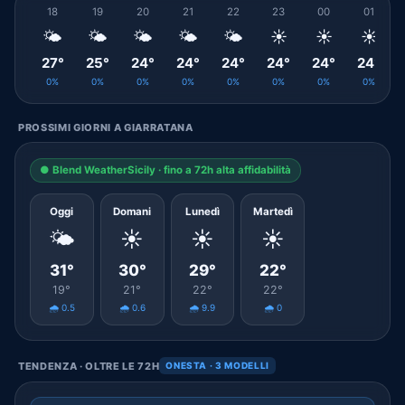
18
19
20
21
22
23
00
01
🌤️
🌤️
🌤️
🌤️
🌤️
☀️
☀️
☀️
27°
25°
24°
24°
24°
24°
24°
24°
0%
0%
0%
0%
0%
0%
0%
0%
PROSSIMI GIORNI A GIARRATANA
● Blend WeatherSicily · fino a 72h alta affidabilità
Oggi
Domani
Lunedì
Martedì
🌤️
☀️
☀️
☀️
31°
30°
29°
22°
19°
21°
22°
22°
🌧️ 0.5
🌧️ 0.6
🌧️ 9.9
🌧️ 0
TENDENZA · OLTRE LE 72H
ONESTA · 3 MODELLI