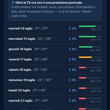
🔎
Oltre le 72 ore non è una previsione puntuale.
Confrontiamo tre modelli: dove concordano l'affidabilità è
alta, dove divergono è bassa — e te lo diciamo. Niente
icone finte.
martedì 14 luglio
21° / 37°
💧 0%
affid. 74%
mercoledì 15 luglio
23° / 39°
💧 0%
affid. 75%
giovedì 16 luglio
24° / 41°
💧 0%
affid. 60%
venerdì 17 luglio
23° / 40°
💧 0%
affid. 56%
sabato 18 luglio
22° / 43°
💧 0%
affid. 30%
domenica 19 luglio
22° / 43°
💧 0%
affid. 32%
lunedì 20 luglio
21° / 43°
💧 0%
affid. 31%
martedì 21 luglio
21° / 43°
💧 6%
affid. 30%