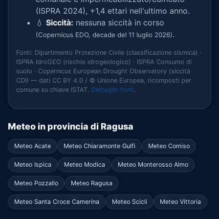
(ISPRA 2024), +1,4 ettari nell'ultimo anno.
💧
Siccità:
nessuna siccità in corso
.
(Copernicus EDO, decade del 11 luglio 2026)
Fonti: Dipartimento Protezione Civile (classificazione sismica) ·
ISPRA IdroGEO (rischio idrogeologico) · ISPRA Consumo di
suolo · Copernicus European Drought Observatory (siccità
CDI) — dati CC BY 4.0 / © Unione Europea, ricomposti per
comune su chiave ISTAT.
Dettaglio fonti
.
Meteo in provincia di Ragusa
Meteo Acate
Meteo Chiaramonte Gulfi
Meteo Comiso
Meteo Ispica
Meteo Modica
Meteo Monterosso Almo
Meteo Pozzallo
Meteo Ragusa
Meteo Santa Croce Camerina
Meteo Scicli
Meteo Vittoria