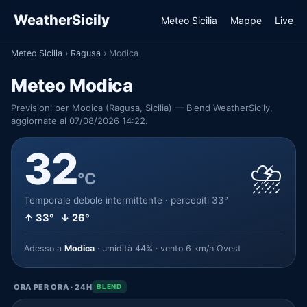
WeatherSicily
Meteo Sicilia
Mappe
Live
Meteo Sicilia
›
Ragusa
›
Modica
Meteo Modica
Previsioni per Modica (Ragusa, Sicilia) — Blend WeatherSicily,
aggiornate al 07/08/2026 14:22.
32
⛈️
°C
Temporale debole intermittente · percepiti 33°
↑ 33° ↓ 26°
Adesso a
Modica
· umidità 44% · vento 6 km/h Ovest
ORA PER ORA · 24H
BLEND