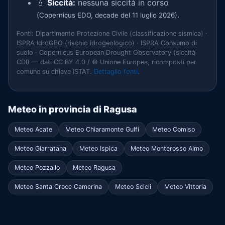
💧
Siccità:
nessuna siccità in corso
.
(Copernicus EDO, decade del 11 luglio 2026)
Fonti: Dipartimento Protezione Civile (classificazione sismica) ·
ISPRA IdroGEO (rischio idrogeologico) · ISPRA Consumo di
suolo · Copernicus European Drought Observatory (siccità
CDI) — dati CC BY 4.0 / © Unione Europea, ricomposti per
comune su chiave ISTAT.
Dettaglio fonti
.
Meteo in provincia di Ragusa
Meteo Acate
Meteo Chiaramonte Gulfi
Meteo Comiso
Meteo Giarratana
Meteo Ispica
Meteo Monterosso Almo
Meteo Pozzallo
Meteo Ragusa
Meteo Santa Croce Camerina
Meteo Scicli
Meteo Vittoria