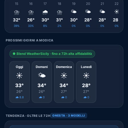
15
16
17
18
19
20
21
22
⛈️
⛈️
🌧️
⛈️
🌤️
🌤️
🌤️
☀️
32°
26°
30°
31°
30°
28°
28°
28°
39%
33%
8%
2%
0%
0%
0%
0%
PROSSIMI GIORNI A MODICA
● Blend WeatherSicily · fino a 72h alta affidabilità
Oggi
Domani
Domenica
Lunedì
☀️
🌤️
☀️
☀️
33°
34°
34°
28°
26°
26°
27°
27°
🌧️ 8.8
🌧️ 0
🌧️ 0
🌧️ 0
TENDENZA · OLTRE LE 72H
ONESTA · 3 MODELLI