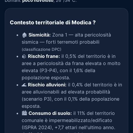
Domani:
poco nuvoloso
, 26°/34°C.
Contesto territoriale di Modica
?
🏚️
Sismicità:
Zona 1 — alta pericolosità
sismica — forti terremoti probabili
(classificazione DPC)
🪨
Rischio frane:
il 0,5% del territorio è in
aree a pericolosità da frana elevata o molto
elevata (P3-P4), con il 1,6% della
popolazione esposta.
🌊
Rischio alluvioni:
il 0,4% del territorio è in
aree alluvionabili ad elevata probabilità
(scenario P3), con il 0,1% della popolazione
esposta.
🏙️
Consumo di suolo:
il 11% del territorio
comunale è impermeabilizzato/edificato
(ISPRA 2024), +7,7 ettari nell'ultimo anno.