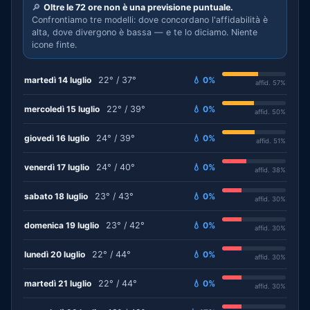
🔎
Oltre le 72 ore non è una previsione puntuale.
Confrontiamo tre modelli: dove concordano l'affidabilità è
alta, dove divergono è bassa — e te lo diciamo. Niente
icone finte.
martedì 14 luglio
22° / 37°
💧 0%
affid. 57%
mercoledì 15 luglio
22° / 39°
💧 0%
affid. 50%
giovedì 16 luglio
24° / 39°
💧 0%
affid. 51%
venerdì 17 luglio
24° / 40°
💧 0%
affid. 38%
sabato 18 luglio
23° / 43°
💧 0%
affid. 30%
domenica 19 luglio
23° / 42°
💧 0%
affid. 30%
lunedì 20 luglio
22° / 44°
💧 0%
affid. 30%
martedì 21 luglio
22° / 44°
💧 0%
affid. 30%