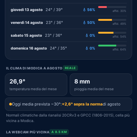
giovedì 13 agosto
24° / 39°
💧 56%
affid. 30%
venerdì 14 agosto
23° / 36°
💧 50%
affid. 49%
sabato 15 agosto
23° / 36°
💧 0%
affid. 54%
domenica 16 agosto
24° / 35°
💧 0%
affid. 64%
IL CLIMA DI MODICA A AGOSTO
REALE
26,9°
8 mm
temperatura media del mese
pioggia media del mese
Oggi media prevista ~30°:
+2,6° sopra la norma
di agosto
Normali climatiche dalla rianalisi 20CRv3 e GPCC (1806–2015), cella più
vicina a Modica.
LA WEBCAM PIÙ VICINA
A 8.5 KM