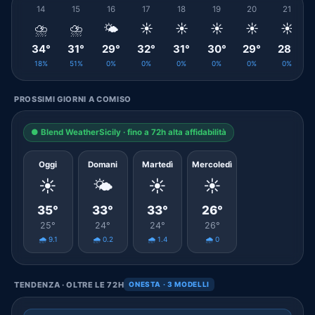
14
15
16
17
18
19
20
21
⛈️
⛈️
🌤️
☀️
☀️
☀️
☀️
☀️
34°
31°
29°
32°
31°
30°
29°
28°
18%
51%
0%
0%
0%
0%
0%
0%
PROSSIMI GIORNI A COMISO
● Blend WeatherSicily · fino a 72h alta affidabilità
Oggi
Domani
Martedì
Mercoledì
☀️
🌤️
☀️
☀️
35°
33°
33°
26°
25°
24°
24°
26°
🌧️ 9.1
🌧️ 0.2
🌧️ 1.4
🌧️ 0
TENDENZA · OLTRE LE 72H
ONESTA · 3 MODELLI