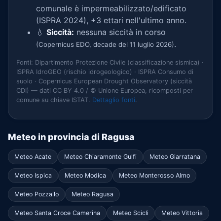
comunale è impermeabilizzato/edificato
(ISPRA 2024), +3 ettari nell'ultimo anno.
💧
Siccità:
nessuna siccità in corso
.
(Copernicus EDO, decade del 11 luglio 2026)
Fonti: Dipartimento Protezione Civile (classificazione sismica) ·
ISPRA IdroGEO (rischio idrogeologico) · ISPRA Consumo di
suolo · Copernicus European Drought Observatory (siccità
CDI) — dati CC BY 4.0 / © Unione Europea, ricomposti per
comune su chiave ISTAT.
Dettaglio fonti
.
Meteo in provincia di Ragusa
Meteo Acate
Meteo Chiaramonte Gulfi
Meteo Giarratana
Meteo Ispica
Meteo Modica
Meteo Monterosso Almo
Meteo Pozzallo
Meteo Ragusa
Meteo Santa Croce Camerina
Meteo Scicli
Meteo Vittoria