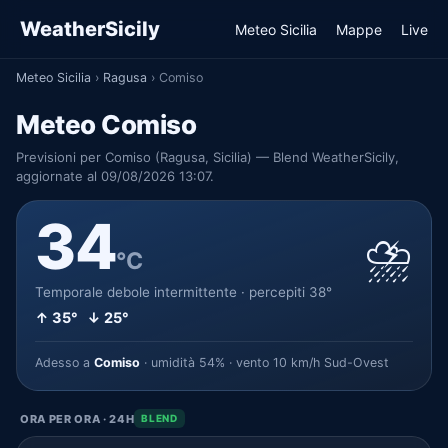
WeatherSicily
Meteo Sicilia
Mappe
Live
Meteo Sicilia
›
Ragusa
›
Comiso
Meteo Comiso
Previsioni per Comiso (Ragusa, Sicilia) — Blend WeatherSicily,
aggiornate al 09/08/2026 13:07.
34
⛈️
°C
Temporale debole intermittente · percepiti 38°
↑ 35° ↓ 25°
Adesso a
Comiso
· umidità 54% · vento 10 km/h Sud-Ovest
ORA PER ORA · 24H
BLEND