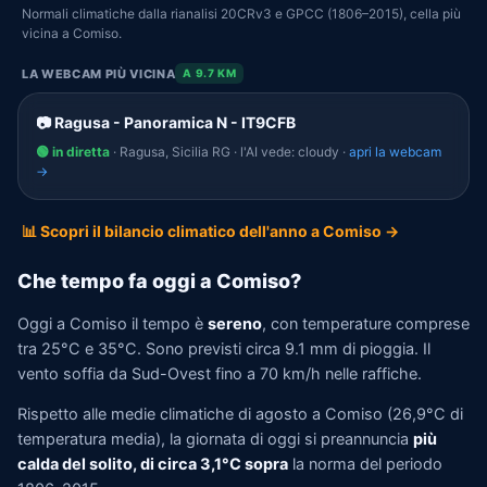
Normali climatiche dalla rianalisi 20CRv3 e GPCC (1806–2015), cella più
vicina a Comiso.
LA WEBCAM PIÙ VICINA
A 9.7 KM
📷 Ragusa - Panoramica N - IT9CFB
🟢 in diretta
· Ragusa, Sicilia RG · l'AI vede: cloudy ·
apri la webcam
→
📊 Scopri il bilancio climatico dell'anno a Comiso →
Che tempo fa oggi a Comiso?
Oggi a Comiso il tempo è
sereno
, con temperature comprese
tra 25°C e 35°C. Sono previsti circa 9.1 mm di pioggia. Il
vento soffia da Sud-Ovest fino a 70 km/h nelle raffiche.
Rispetto alle medie climatiche di agosto a Comiso (26,9°C di
temperatura media), la giornata di oggi si preannuncia
più
calda del solito, di circa 3,1°C sopra
la norma del periodo