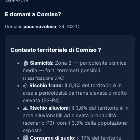
1806–2015.
E domani a Comiso?
Domani:
poco nuvoloso
, 24°/33°C.
Contesto territoriale di Comiso
?
🏚️
Sismicità:
Zona 2 — pericolosità sismica
media — forti terremoti possibili
(classificazione DPC)
🪨
Rischio frane:
il 0,3% del territorio è in
aree a pericolosità da frana elevata o molto
elevata (P3-P4).
🌊
Rischio alluvioni:
il 3,6% del territorio è in
aree alluvionabili ad elevata probabilità
(scenario P3), con il 3,3% della popolazione
esposta.
🏙️
Consumo di suolo:
il 17% del territorio