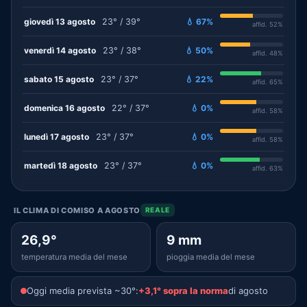
giovedì 13 agosto
23° / 39°
💧 67%
affid. 52%
venerdì 14 agosto
23° / 38°
💧 50%
affid. 48%
sabato 15 agosto
23° / 37°
💧 22%
affid. 65%
domenica 16 agosto
22° / 37°
💧 0%
affid. 58%
lunedì 17 agosto
23° / 37°
💧 0%
affid. 58%
martedì 18 agosto
23° / 37°
💧 0%
affid. 63%
IL CLIMA DI COMISO A AGOSTO
REALE
26,9°
9 mm
temperatura media del mese
pioggia media del mese
Oggi media prevista ~30°:
+3,1° sopra la norma
di agosto