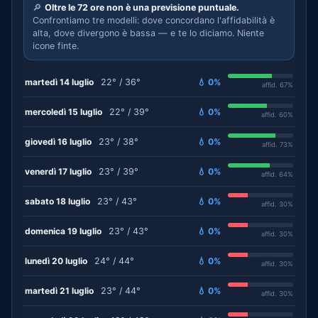
🔎
Oltre le 72 ore non è una previsione puntuale.
Confrontiamo tre modelli: dove concordano l'affidabilità è
alta, dove divergono è bassa — e te lo diciamo. Niente
icone finte.
martedì 14 luglio
22° / 36°
💧 0%
affid. 67%
mercoledì 15 luglio
22° / 39°
💧 0%
affid. 60%
giovedì 16 luglio
23° / 38°
💧 0%
affid. 73%
venerdì 17 luglio
23° / 39°
💧 0%
affid. 64%
sabato 18 luglio
23° / 43°
💧 0%
affid. 30%
domenica 19 luglio
23° / 43°
💧 0%
affid. 30%
lunedì 20 luglio
24° / 44°
💧 0%
affid. 30%
martedì 21 luglio
23° / 44°
💧 0%
affid. 30%