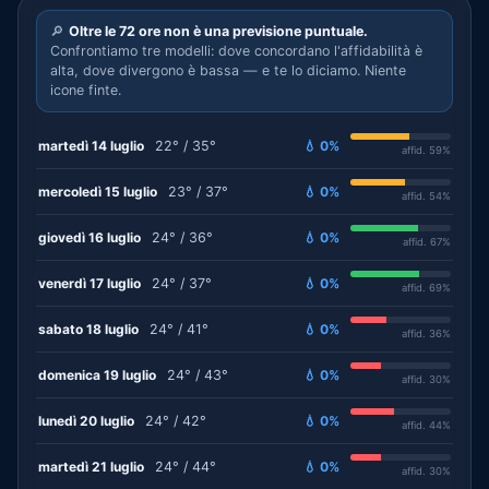
🔎
Oltre le 72 ore non è una previsione puntuale.
Confrontiamo tre modelli: dove concordano l'affidabilità è
alta, dove divergono è bassa — e te lo diciamo. Niente
icone finte.
martedì 14 luglio
22° / 35°
💧 0%
affid. 59%
mercoledì 15 luglio
23° / 37°
💧 0%
affid. 54%
giovedì 16 luglio
24° / 36°
💧 0%
affid. 67%
venerdì 17 luglio
24° / 37°
💧 0%
affid. 69%
sabato 18 luglio
24° / 41°
💧 0%
affid. 36%
domenica 19 luglio
24° / 43°
💧 0%
affid. 30%
lunedì 20 luglio
24° / 42°
💧 0%
affid. 44%
martedì 21 luglio
24° / 44°
💧 0%
affid. 30%