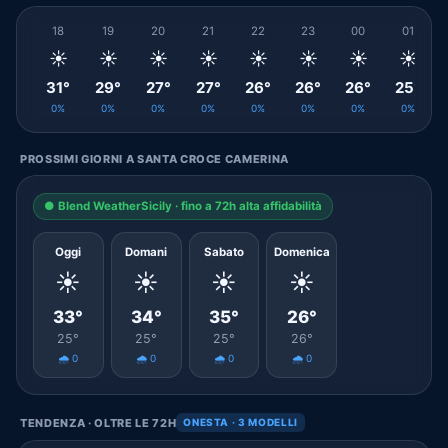
18
19
20
21
22
23
00
01
☀️
☀️
☀️
☀️
☀️
☀️
☀️
☀️
31°
29°
27°
27°
26°
26°
26°
25°
0%
0%
0%
0%
0%
0%
0%
0%
PROSSIMI GIORNI A SANTA CROCE CAMERINA
● Blend WeatherSicily · fino a 72h alta affidabilità
Oggi
Domani
Sabato
Domenica
☀️
☀️
☀️
☀️
33°
34°
35°
26°
25°
25°
25°
26°
🌧️ 0
🌧️ 0
🌧️ 0
🌧️ 0
TENDENZA · OLTRE LE 72H
ONESTA · 3 MODELLI