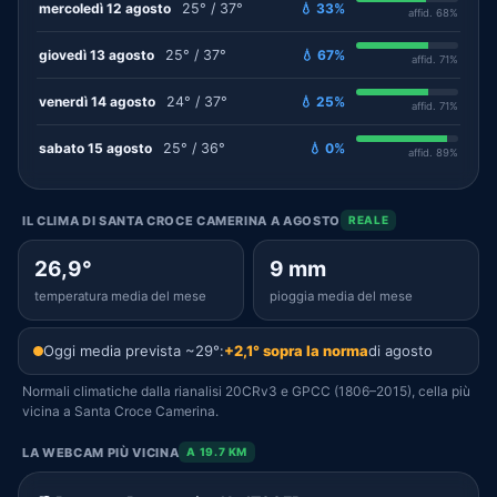
mercoledì 12 agosto
25° / 37°
💧 33%
affid. 68%
giovedì 13 agosto
25° / 37°
💧 67%
affid. 71%
venerdì 14 agosto
24° / 37°
💧 25%
affid. 71%
sabato 15 agosto
25° / 36°
💧 0%
affid. 89%
IL CLIMA DI SANTA CROCE CAMERINA A AGOSTO
REALE
26,9°
9 mm
temperatura media del mese
pioggia media del mese
Oggi media prevista ~29°:
+2,1° sopra la norma
di agosto
Normali climatiche dalla rianalisi 20CRv3 e GPCC (1806–2015), cella più
vicina a Santa Croce Camerina.
LA WEBCAM PIÙ VICINA
A 19.7 KM