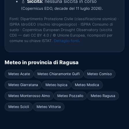
💧
Siccità:
nessuna siccità in corso
.
(Copernicus EDO, decade del 11 luglio 2026)
Fonti: Dipartimento Protezione Civile (classificazione sismica) ·
ISPRA IdroGEO (rischio idrogeologico) · ISPRA Consumo di
suolo · Copernicus European Drought Observatory (siccità
CDI) — dati CC BY 4.0 / © Unione Europea, ricomposti per
comune su chiave ISTAT.
Dettaglio fonti
.
Meteo in provincia di Ragusa
Meteo Acate
Meteo Chiaramonte Gulfi
Meteo Comiso
Meteo Giarratana
Meteo Ispica
Meteo Modica
Meteo Monterosso Almo
Meteo Pozzallo
Meteo Ragusa
Meteo Scicli
Meteo Vittoria