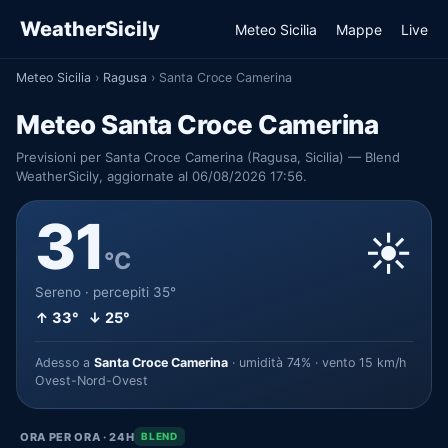
WeatherSicily
Meteo Sicilia
Mappe
Live
Meteo Sicilia
›
Ragusa
›
Santa Croce Camerina
Meteo Santa Croce Camerina
Previsioni per Santa Croce Camerina (Ragusa, Sicilia) — Blend
WeatherSicily, aggiornate al 06/08/2026 17:56.
31
☀️
°C
Sereno · percepiti 35°
↑ 33° ↓ 25°
Adesso a
Santa Croce Camerina
· umidità 74% · vento 15 km/h
Ovest-Nord-Ovest
ORA PER ORA · 24H
BLEND