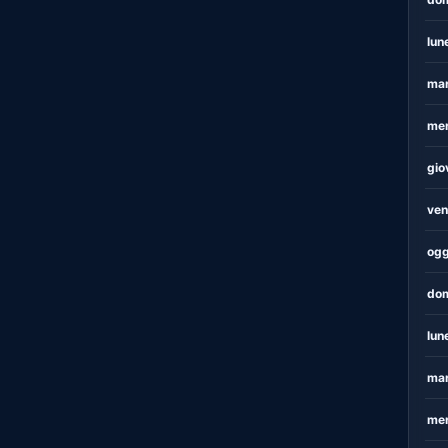
lun
mar
mer
gio
ven
ogg
dom
lun
mar
mer