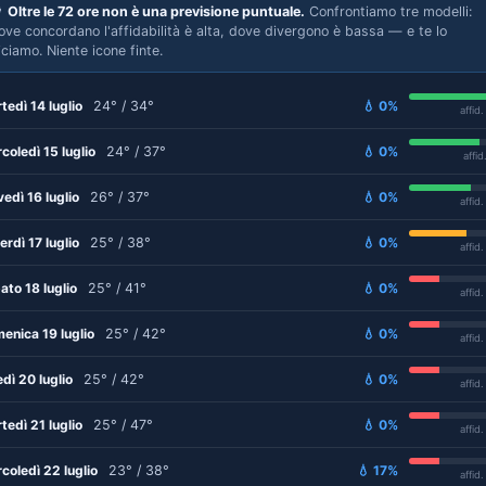

Oltre le 72 ore non è una previsione puntuale.
Confrontiamo tre modelli:
ove concordano l'affidabilità è alta, dove divergono è bassa — e te lo
iciamo. Niente icone finte.
tedì 14 luglio
24° / 34°
💧 0%
affid
coledì 15 luglio
24° / 37°
💧 0%
affid
vedì 16 luglio
26° / 37°
💧 0%
affid
erdì 17 luglio
25° / 38°
💧 0%
affid
ato 18 luglio
25° / 41°
💧 0%
affid
enica 19 luglio
25° / 42°
💧 0%
affid
edì 20 luglio
25° / 42°
💧 0%
affid
tedì 21 luglio
25° / 47°
💧 0%
affid
coledì 22 luglio
23° / 38°
💧 17%
affid