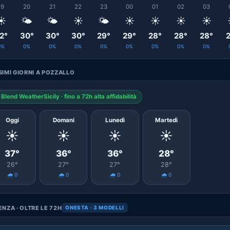
19
20
21
22
23
00
01
02
03
☀️
🌤️
🌤️
☀️
🌤️
☀️
☀️
☀️
☀️
2°
30°
30°
30°
29°
29°
28°
28°
28°
2
0%
0%
0%
0%
0%
0%
0%
0%
0%
IMI GIORNI A POZZALLO
Blend WeatherSicily · fino a 72h alta affidabilità
Oggi
Domani
Lunedì
Martedì
☀️
☀️
☀️
☀️
37°
36°
36°
28°
26°
27°
27°
28°
🌧️ 0
🌧️ 0
🌧️ 0
🌧️ 0
NZA · OLTRE LE 72H
ONESTA · 3 MODELLI