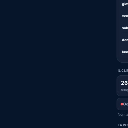
gio
ven
sab
dom
lun
IL CL
26
temp
Og
Normal
LA WE