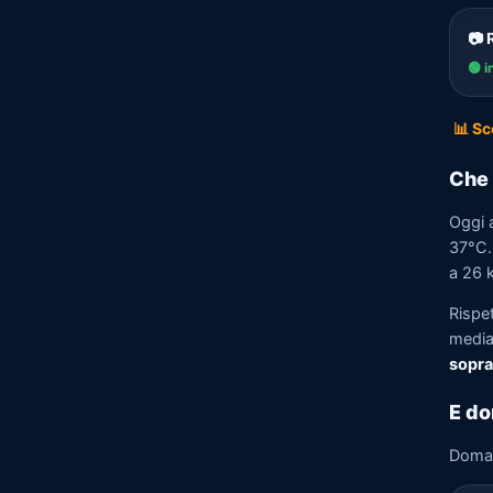
📷 
🟢 i
📊 Sc
Che 
Oggi 
37°C. 
a 26 k
Rispe
media)
sopra
E do
Doma