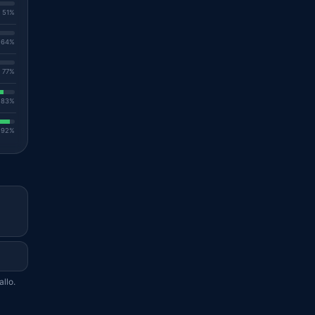
. 51%
. 64%
. 77%
. 83%
. 92%
llo.