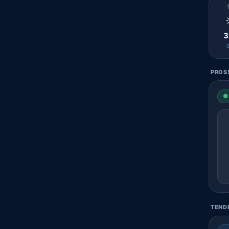
3
PROSS
● 
TENDE