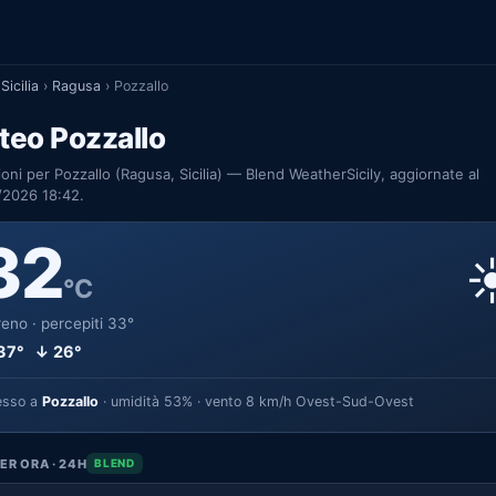
Sicilia
›
Ragusa
›
Pozzallo
teo Pozzallo
ioni per Pozzallo (Ragusa, Sicilia) — Blend WeatherSicily, aggiornate al
/2026 18:42.
32
☀
°C
eno · percepiti 33°
37° ↓ 26°
esso a
Pozzallo
· umidità 53% · vento 8 km/h Ovest-Sud-Ovest
ER ORA · 24H
BLEND