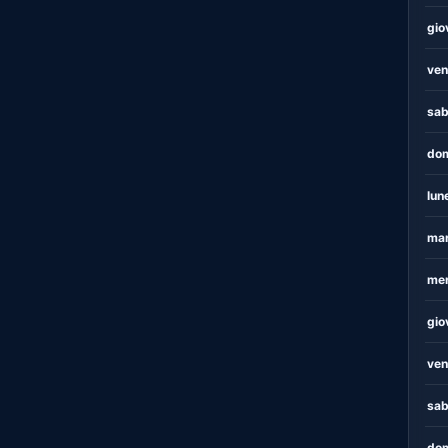
gio
ven
sab
dom
lun
mar
mer
gio
ven
sab
dom