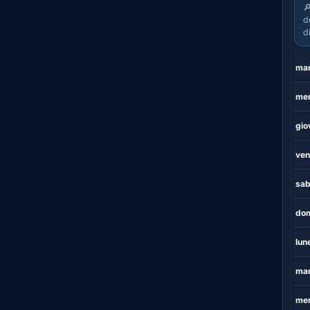

d
d
mar
mer
gio
ven
sab
dom
lun
mar
mer