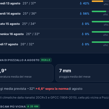
vedì 13 agosto
25° / 37°
💧 42%
affid
erdì 14 agosto
25° / 36°
💧 56%
affid
ato 15 agosto
25° / 34°
💧 0%
affid
enica 16 agosto
26° / 33°
💧 0%
affid
edì 17 agosto
26° / 32°
💧 0%
affid
IMA DI POZZALLO A AGOSTO
REALE
,9°
7 mm
eratura media del mese
pioggia media del mese
gi media prevista ~32°:
+4,6° sopra la norma
di agosto
i climatiche dalla rianalisi 20CRv3 e GPCC (1806–2015), cella più vicina a Pozza
BCAM PIÙ VICINA
A 25 KM