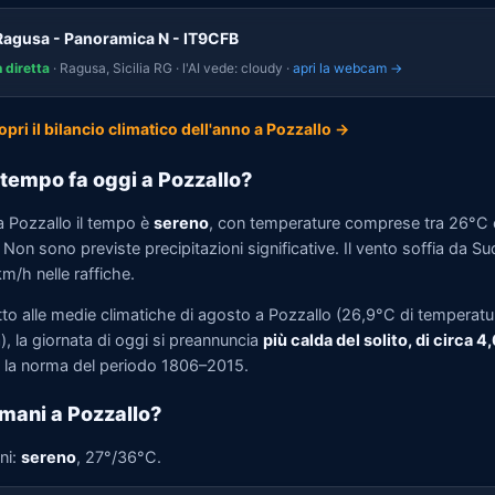
Ragusa - Panoramica N - IT9CFB
n diretta
· Ragusa, Sicilia RG · l'AI vede: cloudy ·
apri la webcam →
opri il bilancio climatico dell'anno a Pozzallo →
tempo fa oggi a Pozzallo?
a Pozzallo il tempo è
sereno
, con temperature comprese tra 26°C 
Non sono previste precipitazioni significative. Il vento soffia da Su
m/h nelle raffiche.
tto alle medie climatiche di agosto a Pozzallo (26,9°C di temperatu
, la giornata di oggi si preannuncia
più calda del solito, di circa 4
la norma del periodo 1806–2015.
mani a Pozzallo?
ni:
sereno
, 27°/36°C.