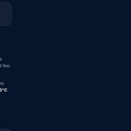
e
d fino
ra
,6°C