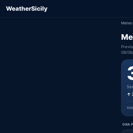
WeatherSicily
Meteo 
Me
Previs
08/08
Ser
↑ 
Ad
ORA P