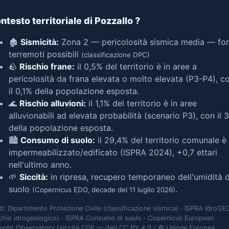
ntesto territoriale di Pozzallo
?
🏚️
Sismicità:
Zona 2 — pericolosità sismica media — for
terremoti possibili
(classificazione DPC)
🪨
Rischio frane:
il 0,5% del territorio è in aree a
pericolosità da frana elevata o molto elevata (P3-P4), c
il 0,1% della popolazione esposta.
🌊
Rischio alluvioni:
il 1,1% del territorio è in aree
alluvionabili ad elevata probabilità (scenario P3), con il 
della popolazione esposta.
🏙️
Consumo di suolo:
il 29,4% del territorio comunale è
impermeabilizzato/edificato (ISPRA 2024), +0,7 ettari
nell'ultimo anno.
🌱
Siccità:
in ripresa, recupero temporaneo dell'umidità d
suolo
.
(Copernicus EDO, decade del 11 luglio 2026)
ti: Dipartimento Protezione Civile (classificazione sismica) · ISPRA IdroGE
schio idrogeologico) · ISPRA Consumo di suolo · Copernicus European
ught Observatory (siccità CDI) — dati CC BY 4.0 / © Unione Europea,