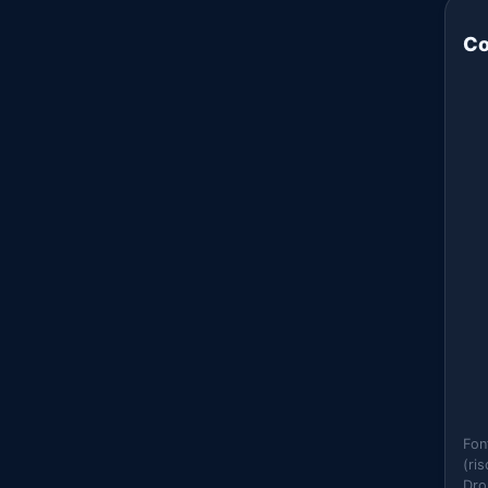
Co
Fon
(ri
Dro