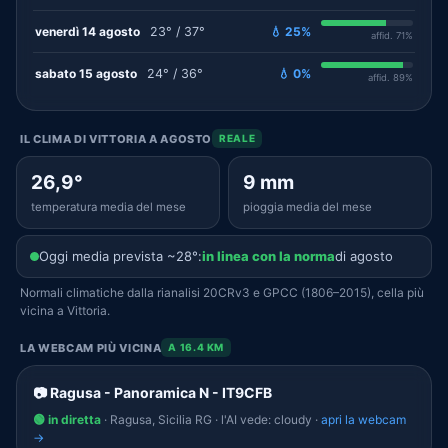
venerdì 14 agosto
23° / 37°
💧 25%
affid. 71%
sabato 15 agosto
24° / 36°
💧 0%
affid. 89%
IL CLIMA DI VITTORIA A AGOSTO
REALE
26,9°
9 mm
temperatura media del mese
pioggia media del mese
Oggi media prevista ~28°:
in linea con la norma
di agosto
Normali climatiche dalla rianalisi 20CRv3 e GPCC (1806–2015), cella più
vicina a Vittoria.
LA WEBCAM PIÙ VICINA
A 16.4 KM
📷 Ragusa - Panoramica N - IT9CFB
🟢 in diretta
· Ragusa, Sicilia RG · l'AI vede: cloudy ·
apri la webcam
→