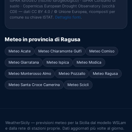
ISPRA IdroGEO (rischio idrogeologico) · ISPRA Consumo di
suolo · Copernicus European Drought Observatory (siccità
CDI) — dati CC BY 4.0 / © Unione Europea, ricomposti per
comune su chiave ISTAT.
Dettaglio fonti
.
Meteo in provincia di Ragusa
Meteo Acate
Meteo Chiaramonte Gulfi
Meteo Comiso
Meteo Giarratana
Meteo Ispica
Meteo Modica
Meteo Monterosso Almo
Meteo Pozzallo
Meteo Ragusa
Meteo Santa Croce Camerina
Meteo Scicli
WeatherSicily — previsioni meteo per la Sicilia dal modello WSLam
e dalla rete di stazioni proprie. Dati aggiornati più volte al giorno.