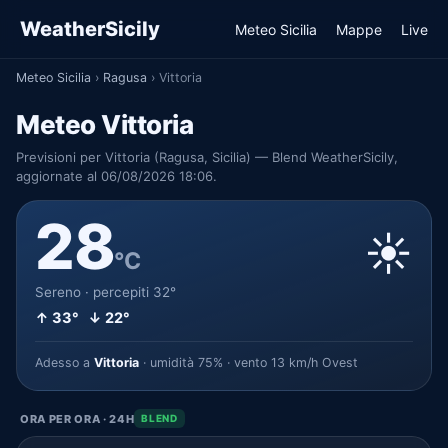
WeatherSicily
Meteo Sicilia
Mappe
Live
Meteo Sicilia
›
Ragusa
›
Vittoria
Meteo Vittoria
Previsioni per Vittoria (Ragusa, Sicilia) — Blend WeatherSicily,
aggiornate al 06/08/2026 18:06.
28
☀️
°C
Sereno · percepiti 32°
↑ 33° ↓ 22°
Adesso a
Vittoria
· umidità 75% · vento 13 km/h Ovest
ORA PER ORA · 24H
BLEND