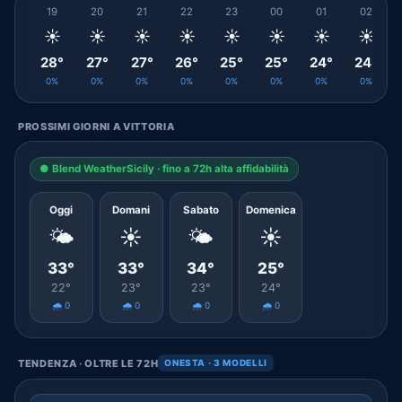
19
20
21
22
23
00
01
02
☀️
☀️
☀️
☀️
☀️
☀️
☀️
☀️
28°
27°
27°
26°
25°
25°
24°
24°
0%
0%
0%
0%
0%
0%
0%
0%
PROSSIMI GIORNI A VITTORIA
● Blend WeatherSicily · fino a 72h alta affidabilità
Oggi
Domani
Sabato
Domenica
🌤️
☀️
🌤️
☀️
33°
33°
34°
25°
22°
23°
23°
24°
🌧️ 0
🌧️ 0
🌧️ 0
🌧️ 0
TENDENZA · OLTRE LE 72H
ONESTA · 3 MODELLI