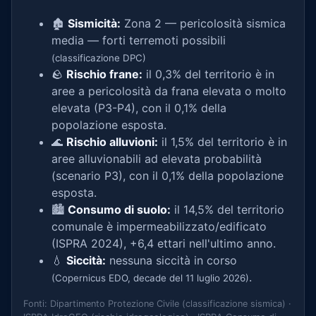
🏚️
Sismicità:
Zona 2 — pericolosità sismica
media — forti terremoti possibili
(classificazione DPC)
🪨
Rischio frane:
il 0,3% del territorio è in
aree a pericolosità da frana elevata o molto
elevata (P3-P4), con il 0,1% della
popolazione esposta.
🌊
Rischio alluvioni:
il 1,5% del territorio è in
aree alluvionabili ad elevata probabilità
(scenario P3), con il 0,1% della popolazione
esposta.
🏙️
Consumo di suolo:
il 14,5% del territorio
comunale è impermeabilizzato/edificato
(ISPRA 2024), +6,4 ettari nell'ultimo anno.
💧
Siccità:
nessuna siccità in corso
.
(Copernicus EDO, decade del 11 luglio 2026)
Fonti: Dipartimento Protezione Civile (classificazione sismica) ·