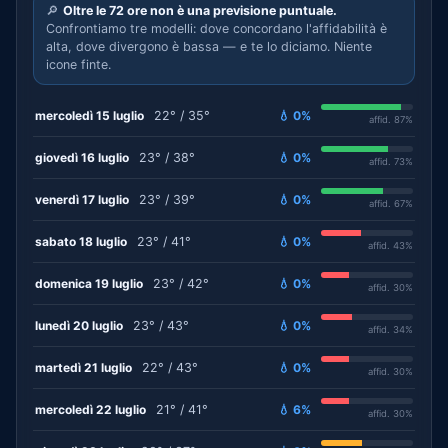
🔎
Oltre le 72 ore non è una previsione puntuale.
Confrontiamo tre modelli: dove concordano l'affidabilità è
alta, dove divergono è bassa — e te lo diciamo. Niente
icone finte.
mercoledì 15 luglio
22° / 35°
💧 0%
affid. 87%
giovedì 16 luglio
23° / 38°
💧 0%
affid. 73%
venerdì 17 luglio
23° / 39°
💧 0%
affid. 67%
sabato 18 luglio
23° / 41°
💧 0%
affid. 43%
domenica 19 luglio
23° / 42°
💧 0%
affid. 30%
lunedì 20 luglio
23° / 43°
💧 0%
affid. 34%
martedì 21 luglio
22° / 43°
💧 0%
affid. 30%
mercoledì 22 luglio
21° / 41°
💧 6%
affid. 30%