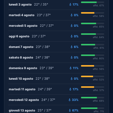
lunedì 3 agosto
22° / 35°
💧 17%
affid. 67%
martedì 4 agosto
23° / 37°
💧 0%
affid. 58%
mercoledì 5 agosto
22° / 37°
💧 0%
affid. 65%
oggi 6 agosto
23° / 37°
💧 0%
affid. 64%
domani 7 agosto
23° / 38°
💧 6%
affid. 61%
sabato 8 agosto
24° / 38°
💧 0%
affid. 60%
domenica 9 agosto
23° / 39°
💧 11%
affid. 56%
lunedì 10 agosto
22° / 38°
💧 0%
affid. 52%
martedì 11 agosto
24° / 39°
💧 17%
affid. 57%
mercoledì 12 agosto
24° / 37°
💧 33%
affid. 68%
giovedì 13 agosto
25° / 37°
💧 67%
affid. 71%