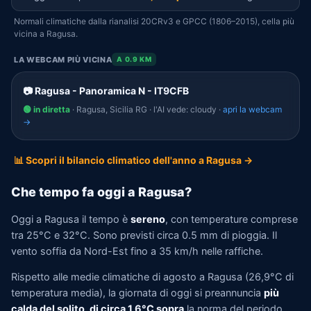
Normali climatiche dalla rianalisi 20CRv3 e GPCC (1806–2015), cella più
vicina a Ragusa.
LA WEBCAM PIÙ VICINA
A 0.9 KM
📷 Ragusa - Panoramica N - IT9CFB
🟢 in diretta
· Ragusa, Sicilia RG · l'AI vede: cloudy ·
apri la webcam
→
📊 Scopri il bilancio climatico dell'anno a Ragusa →
Che tempo fa oggi a Ragusa?
Oggi a Ragusa il tempo è
sereno
, con temperature comprese
tra 25°C e 32°C. Sono previsti circa 0.5 mm di pioggia. Il
vento soffia da Nord-Est fino a 35 km/h nelle raffiche.
Rispetto alle medie climatiche di agosto a Ragusa (26,9°C di
temperatura media), la giornata di oggi si preannuncia
più
calda del solito, di circa 1,6°C sopra
la norma del periodo