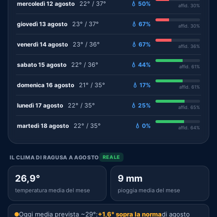
mercoledì 12 agosto
22° / 37°
💧 50%
affid. 30%
giovedì 13 agosto
23° / 37°
💧 67%
affid. 30%
venerdì 14 agosto
23° / 36°
💧 67%
affid. 36%
sabato 15 agosto
22° / 36°
💧 44%
affid. 61%
domenica 16 agosto
21° / 35°
💧 17%
affid. 61%
lunedì 17 agosto
22° / 35°
💧 25%
affid. 65%
martedì 18 agosto
22° / 35°
💧 0%
affid. 64%
IL CLIMA DI RAGUSA A AGOSTO
REALE
26,9°
9 mm
temperatura media del mese
pioggia media del mese
Oggi media prevista ~29°:
+1,6° sopra la norma
di agosto