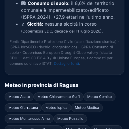
🏙️
Consumo di suolo:
il 8,6% del territorio
comunale è impermeabilizzato/edificato
(ISPRA 2024), +27,9 ettari nell'ultimo anno.
💧
Siccità:
nessuna siccità in corso
.
(Copernicus EDO, decade del 11 luglio 2026)
Fonti: Dipartimento Protezione Civile (classificazione sismica) ·
ISPRA IdroGEO (rischio idrogeologico) · ISPRA Consumo di
suolo · Copernicus European Drought Observatory (siccità
CDI) — dati CC BY 4.0 / © Unione Europea, ricomposti per
comune su chiave ISTAT.
Dettaglio fonti
.
Meteo in provincia di Ragusa
Meteo Acate
Meteo Chiaramonte Gulfi
Meteo Comiso
Meteo Giarratana
Meteo Ispica
Meteo Modica
Meteo Monterosso Almo
Meteo Pozzallo