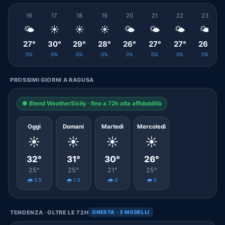
16
17
18
19
20
21
22
23
🌤️
☀️
☀️
☀️
🌤️
🌤️
🌤️
🌤️
27°
30°
29°
28°
26°
27°
27°
26°
0%
0%
0%
0%
0%
0%
0%
0%
PROSSIMI GIORNI A RAGUSA
● Blend WeatherSicily · fino a 72h alta affidabilità
Oggi
Domani
Martedì
Mercoledì
☀️
☀️
☀️
☀️
32°
31°
30°
26°
25°
25°
21°
25°
🌧️ 0.5
🌧️ 1.5
🌧️ 0
🌧️ 0
TENDENZA · OLTRE LE 72H
ONESTA · 3 MODELLI