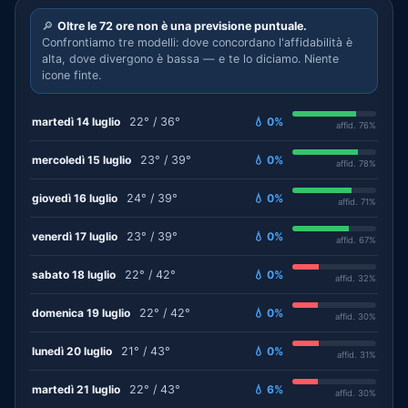
🔎
Oltre le 72 ore non è una previsione puntuale.
Confrontiamo tre modelli: dove concordano l'affidabilità è
alta, dove divergono è bassa — e te lo diciamo. Niente
icone finte.
martedì 14 luglio
22° / 36°
💧 0%
affid. 76%
mercoledì 15 luglio
23° / 39°
💧 0%
affid. 78%
giovedì 16 luglio
24° / 39°
💧 0%
affid. 71%
venerdì 17 luglio
23° / 39°
💧 0%
affid. 67%
sabato 18 luglio
22° / 42°
💧 0%
affid. 32%
domenica 19 luglio
22° / 42°
💧 0%
affid. 30%
lunedì 20 luglio
21° / 43°
💧 0%
affid. 31%
martedì 21 luglio
22° / 43°
💧 6%
affid. 30%