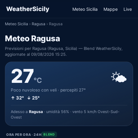
WeatherSicily
Meteo Sicilia
Mappe
Live
Meteo Sicilia
›
Ragusa
›
Ragusa
Meteo Ragusa
Previsioni per Ragusa (Ragusa, Sicilia) — Blend WeatherSicily,
aggiornate al 09/08/2026 15:25.
27
🌤️
°C
Poco nuvoloso con veli · percepiti 27°
↑ 32° ↓ 25°
Adesso a
Ragusa
· umidità 56% · vento 5 km/h Ovest-Sud-
Ovest
ORA PER ORA · 24H
BLEND