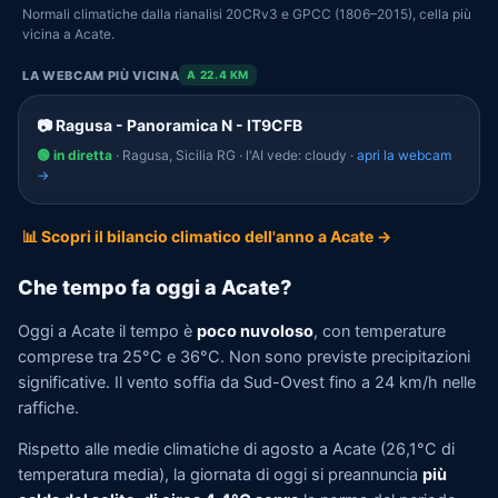
Normali climatiche dalla rianalisi 20CRv3 e GPCC (1806–2015), cella più
vicina a Acate.
LA WEBCAM PIÙ VICINA
A 22.4 KM
📷 Ragusa - Panoramica N - IT9CFB
🟢 in diretta
· Ragusa, Sicilia RG · l'AI vede: cloudy ·
apri la webcam
→
📊 Scopri il bilancio climatico dell'anno a Acate →
Che tempo fa oggi a Acate?
Oggi a Acate il tempo è
poco nuvoloso
, con temperature
comprese tra 25°C e 36°C. Non sono previste precipitazioni
significative. Il vento soffia da Sud-Ovest fino a 24 km/h nelle
raffiche.
Rispetto alle medie climatiche di agosto a Acate (26,1°C di
temperatura media), la giornata di oggi si preannuncia
più