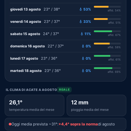
giovedì 13 agosto
23° / 38°
💧 53%
affid. 54%
venerdì 14 agosto
23° / 37°
💧 33%
affid. 51%
sabato 15 agosto
24° / 37°
💧 11%
affid. 67%
domenica 16 agosto
22° / 37°
💧 0%
affid. 59%
lunedì 17 agosto
23° / 36°
💧 0%
affid. 61%
martedì 18 agosto
23° / 36°
💧 0%
affid. 69%
IL CLIMA DI ACATE A AGOSTO
REALE
26,1°
12 mm
temperatura media del mese
pioggia media del mese
Oggi media prevista ~31°:
+4,4° sopra la norma
di agosto