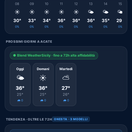
08
09
10
11
12
13
14
15
☀️
☀️
☀️
☀️
☀️
🌤️
🌤️
🌤️
30°
33°
34°
36°
36°
36°
35°
29°
0%
0%
0%
0%
0%
0%
0%
0%
PROSSIMI GIORNI A ACATE
● Blend WeatherSicily · fino a 72h alta affidabilità
Oggi
Domani
Martedì
🌤️
☀️
⛅
36°
36°
27°
25°
25°
26°
🌧️ 0
🌧️ 0
🌧️ 0
TENDENZA · OLTRE LE 72H
ONESTA · 3 MODELLI