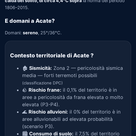
calda del solito, di circa 4,4°C sopra
la norma del periodo
1806–2015.
E domani a Acate?
Domani:
sereno
, 25°/36°C.
Contesto territoriale di Acate
?
🏚️
Sismicità:
Zona 2 — pericolosità sismica
media — forti terremoti possibili
(classificazione DPC)
🪨
Rischio frane:
il 0,1% del territorio è in
aree a pericolosità da frana elevata o molto
elevata (P3-P4).
🌊
Rischio alluvioni:
il 0% del territorio è in
aree alluvionabili ad elevata probabilità
(scenario P3).
🏙️
Consumo di suolo:
il 7,5% del territorio