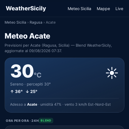
WeatherSicily
Meteo Sicilia
Mappe
Live
Meteo Sicilia
›
Ragusa
›
Acate
Meteo Acate
Previsioni per Acate (Ragusa, Sicilia) — Blend WeatherSicily,
aggiornate al 09/08/2026 07:37.
30
☀️
°C
Sereno · percepiti 30°
↑ 36° ↓ 25°
Adesso a
Acate
· umidità 47% · vento 3 km/h Est-Nord-Est
ORA PER ORA · 24H
BLEND