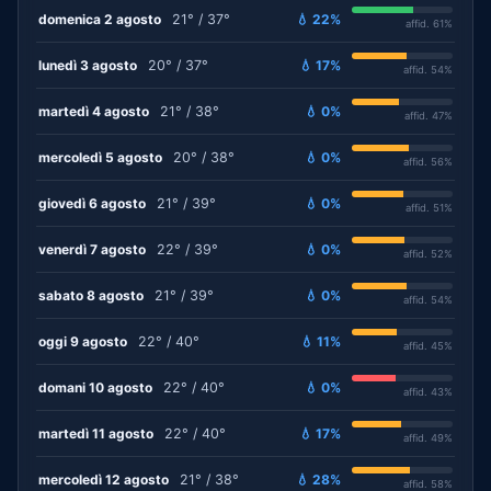
domenica 2 agosto
21° / 37°
💧 22%
affid. 61%
lunedì 3 agosto
20° / 37°
💧 17%
affid. 54%
martedì 4 agosto
21° / 38°
💧 0%
affid. 47%
mercoledì 5 agosto
20° / 38°
💧 0%
affid. 56%
giovedì 6 agosto
21° / 39°
💧 0%
affid. 51%
venerdì 7 agosto
22° / 39°
💧 0%
affid. 52%
sabato 8 agosto
21° / 39°
💧 0%
affid. 54%
oggi 9 agosto
22° / 40°
💧 11%
affid. 45%
domani 10 agosto
22° / 40°
💧 0%
affid. 43%
martedì 11 agosto
22° / 40°
💧 17%
affid. 49%
mercoledì 12 agosto
21° / 38°
💧 28%
affid. 58%