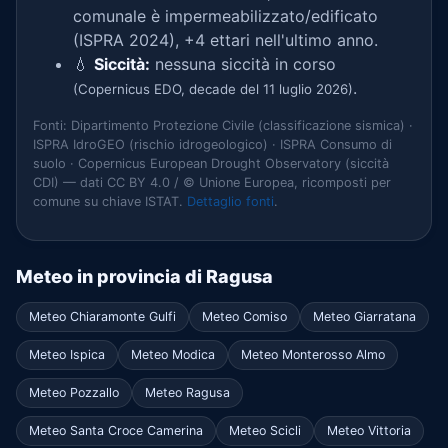
comunale è impermeabilizzato/edificato
(ISPRA 2024), +4 ettari nell'ultimo anno.
💧
Siccità:
nessuna siccità in corso
.
(Copernicus EDO, decade del 11 luglio 2026)
Fonti: Dipartimento Protezione Civile (classificazione sismica) ·
ISPRA IdroGEO (rischio idrogeologico) · ISPRA Consumo di
suolo · Copernicus European Drought Observatory (siccità
CDI) — dati CC BY 4.0 / © Unione Europea, ricomposti per
comune su chiave ISTAT.
Dettaglio fonti
.
Meteo in provincia di Ragusa
Meteo Chiaramonte Gulfi
Meteo Comiso
Meteo Giarratana
Meteo Ispica
Meteo Modica
Meteo Monterosso Almo
Meteo Pozzallo
Meteo Ragusa
Meteo Santa Croce Camerina
Meteo Scicli
Meteo Vittoria