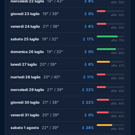
mercoledì 22 luglio
19° / 43°
💧 6%
affid. 30%
giovedì 23 luglio
19° / 39°
💧 0%
affid. 30%
venerdì 24 luglio
21° / 38°
💧 6%
affid. 34%
sabato 25 luglio
19° / 32°
💧 17%
affid. 75%
domenica 26 luglio
19° / 32°
💧 0%
affid. 68%
lunedì 27 luglio
20° / 38°
💧 6%
affid. 47%
martedì 28 luglio
20° / 40°
💧 11%
affid. 30%
mercoledì 29 luglio
21° / 39°
💧 22%
affid. 33%
giovedì 30 luglio
21° / 38°
💧 22%
affid. 44%
venerdì 31 luglio
20° / 39°
💧 0%
affid. 42%
sabato 1 agosto
22° / 39°
💧 28%
affid. 55%