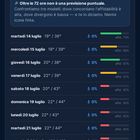
🔎
Oltre le 72 ore non è una previsione puntuale.
Confrontiamo tre modelli: dove concordano l'affidabilità è
alta, dove divergono è bassa — e te lo diciamo. Niente
icone finte.
martedì 14 luglio
19° / 36°
💧 0%
affid. 73%
mercoledì 15 luglio
19° / 39°
💧 0%
affid. 58%
giovedì 16 luglio
20° / 38°
💧 0%
affid. 67%
venerdì 17 luglio
22° / 39°
💧 0%
affid. 57%
sabato 18 luglio
20° / 43°
💧 0%
affid. 30%
domenica 19 luglio
22° / 44°
💧 0%
affid. 30%
lunedì 20 luglio
22° / 43°
💧 0%
affid. 32%
martedì 21 luglio
22° / 44°
💧 0%
affid. 30%