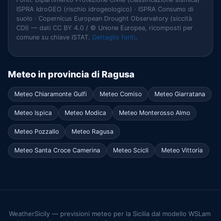
ISPRA IdroGEO (rischio idrogeologico) · ISPRA Consumo di
suolo · Copernicus European Drought Observatory (siccità
CDI) — dati CC BY 4.0 / © Unione Europea, ricomposti per
comune su chiave ISTAT.
Dettaglio fonti
.
Meteo in provincia di Ragusa
Meteo Chiaramonte Gulfi
Meteo Comiso
Meteo Giarratana
Meteo Ispica
Meteo Modica
Meteo Monterosso Almo
Meteo Pozzallo
Meteo Ragusa
Meteo Santa Croce Camerina
Meteo Scicli
Meteo Vittoria
WeatherSicily — previsioni meteo per la Sicilia dal modello WSLam