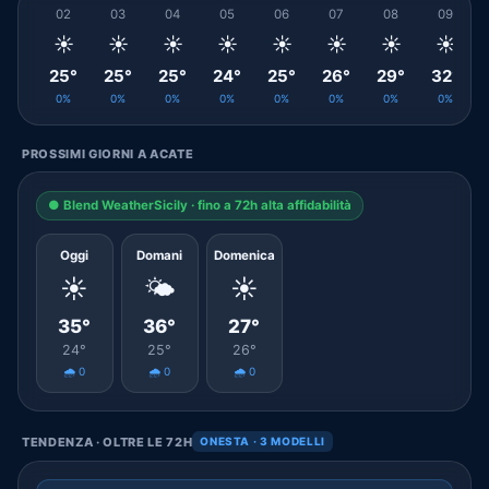
02
03
04
05
06
07
08
09
☀️
☀️
☀️
☀️
☀️
☀️
☀️
☀️
25°
25°
25°
24°
25°
26°
29°
32°
0%
0%
0%
0%
0%
0%
0%
0%
PROSSIMI GIORNI A ACATE
● Blend WeatherSicily · fino a 72h alta affidabilità
Oggi
Domani
Domenica
☀️
🌤️
☀️
35°
36°
27°
24°
25°
26°
🌧️ 0
🌧️ 0
🌧️ 0
TENDENZA · OLTRE LE 72H
ONESTA · 3 MODELLI