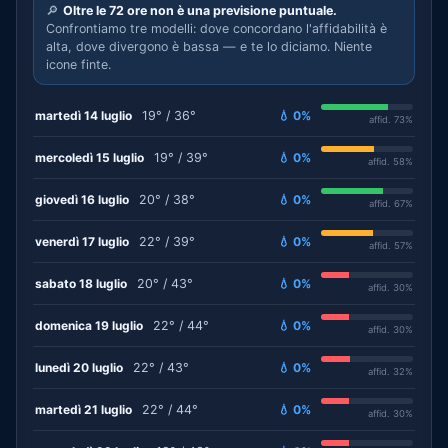
🔎
Oltre le 72 ore non è una previsione puntuale.
Confrontiamo tre modelli: dove concordano l'affidabilità è
alta, dove divergono è bassa — e te lo diciamo. Niente
icone finte.
martedì 14 luglio
19° / 36°
💧 0%
affid. 73%
mercoledì 15 luglio
19° / 39°
💧 0%
affid. 58%
giovedì 16 luglio
20° / 38°
💧 0%
affid. 67%
venerdì 17 luglio
22° / 39°
💧 0%
affid. 57%
sabato 18 luglio
20° / 43°
💧 0%
affid. 30%
domenica 19 luglio
22° / 44°
💧 0%
affid. 30%
lunedì 20 luglio
22° / 43°
💧 0%
affid. 32%
martedì 21 luglio
22° / 44°
💧 0%
affid. 30%