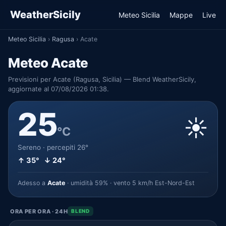
WeatherSicily
Meteo Sicilia
Mappe
Live
Meteo Sicilia
›
Ragusa
›
Acate
Meteo Acate
Previsioni per Acate (Ragusa, Sicilia) — Blend WeatherSicily,
aggiornate al 07/08/2026 01:38.
25
☀️
°C
Sereno · percepiti 26°
↑ 35° ↓ 24°
Adesso a
Acate
· umidità 59% · vento 5 km/h Est-Nord-Est
ORA PER ORA · 24H
BLEND