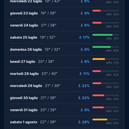
mercoledì 22 luglio
19° / 43°
💧 6%
affid. 30%
giovedì 23 luglio
19° / 39°
💧 0%
affid. 30%
venerdì 24 luglio
21° / 38°
💧 6%
affid. 34%
sabato 25 luglio
19° / 32°
💧 17%
affid. 75%
domenica 26 luglio
19° / 32°
💧 0%
affid. 68%
lunedì 27 luglio
20° / 38°
💧 6%
affid. 47%
martedì 28 luglio
20° / 40°
💧 11%
affid. 30%
mercoledì 29 luglio
21° / 39°
💧 22%
affid. 33%
giovedì 30 luglio
21° / 38°
💧 22%
affid. 44%
venerdì 31 luglio
20° / 39°
💧 0%
affid. 42%
sabato 1 agosto
22° / 39°
💧 28%
affid. 55%