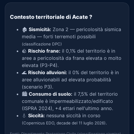
Contesto territoriale di Acate
?
🏚️
Sismicità:
Zona 2 — pericolosità sismica
media — forti terremoti possibili
(classificazione DPC)
🪨
Rischio frane:
il 0,1% del territorio è in
aree a pericolosità da frana elevata o molto
elevata (P3-P4).
🌊
Rischio alluvioni:
il 0% del territorio è in
aree alluvionabili ad elevata probabilità
(scenario P3).
🏙️
Consumo di suolo:
il 7,5% del territorio
comunale è impermeabilizzato/edificato
(ISPRA 2024), +4 ettari nell'ultimo anno.
💧
Siccità:
nessuna siccità in corso
.
(Copernicus EDO, decade del 11 luglio 2026)
Fonti: Dipartimento Protezione Civile (classificazione sismica) ·