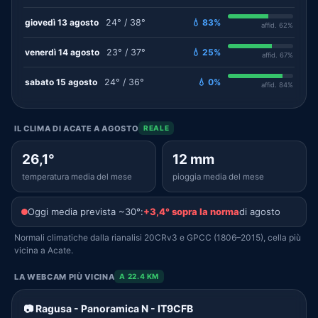
giovedì 13 agosto
24° / 38°
💧 83%
affid. 62%
venerdì 14 agosto
23° / 37°
💧 25%
affid. 67%
sabato 15 agosto
24° / 36°
💧 0%
affid. 84%
IL CLIMA DI ACATE A AGOSTO
REALE
26,1°
12 mm
temperatura media del mese
pioggia media del mese
Oggi media prevista ~30°:
+3,4° sopra la norma
di agosto
Normali climatiche dalla rianalisi 20CRv3 e GPCC (1806–2015), cella più
vicina a Acate.
LA WEBCAM PIÙ VICINA
A 22.4 KM
📷 Ragusa - Panoramica N - IT9CFB