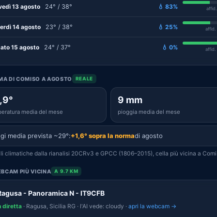
vedì 13 agosto
24° / 38°
💧 83%
affid
erdì 14 agosto
23° / 38°
💧 25%
affid
ato 15 agosto
24° / 37°
💧 0%
affid
IMA DI COMISO A AGOSTO
REALE
,9°
9 mm
eratura media del mese
pioggia media del mese
gi media prevista ~29°:
+1,6° sopra la norma
di agosto
i climatiche dalla rianalisi 20CRv3 e GPCC (1806–2015), cella più vicina a Comi
BCAM PIÙ VICINA
A 9.7 KM
Ragusa - Panoramica N - IT9CFB
n diretta
· Ragusa, Sicilia RG · l'AI vede: cloudy ·
apri la webcam →