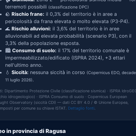
terremoti possibili
(classificazione DPC)
🪨
Rischio frane:
il 0,3% del territorio è in aree a
pericolosità da frana elevata o molto elevata (P3-P4).
🌊
Rischio alluvioni:
il 3,6% del territorio è in aree
alluvionabili ad elevata probabilità (scenario P3), con il
3,3% della popolazione esposta.
🏙️
Consumo di suolo:
il 17% del territorio comunale è
impermeabilizzato/edificato (ISPRA 2024), +3 ettari
nell'ultimo anno.
💧
Siccità:
nessuna siccità in corso
(Copernicus EDO, decade
.
11 luglio 2026)
ti: Dipartimento Protezione Civile (classificazione sismica) · ISPRA IdroGE
schio idrogeologico) · ISPRA Consumo di suolo · Copernicus European
ught Observatory (siccità CDI) — dati CC BY 4.0 / © Unione Europea,
omposti per comune su chiave ISTAT.
Dettaglio fonti
.
o in provincia di Ragusa