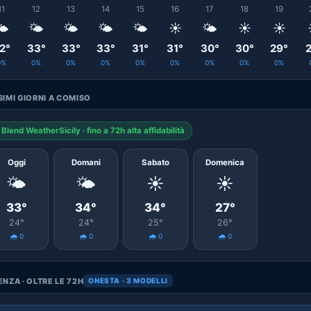
11
12
13
14
15
16
17
18
19
️
🌤️
🌤️
🌤️
🌤️
☀️
🌤️
☀️
☀️
2°
33°
33°
33°
31°
31°
30°
30°
29°
2
0%
0%
0%
0%
0%
0%
0%
0%
0%
IMI GIORNI A COMISO
Blend WeatherSicily · fino a 72h alta affidabilità
Oggi
Domani
Sabato
Domenica
🌤️
🌤️
☀️
☀️
33°
34°
34°
27°
24°
24°
25°
26°
🌧️ 0
🌧️ 0
🌧️ 0
🌧️ 0
NZA · OLTRE LE 72H
ONESTA · 3 MODELLI