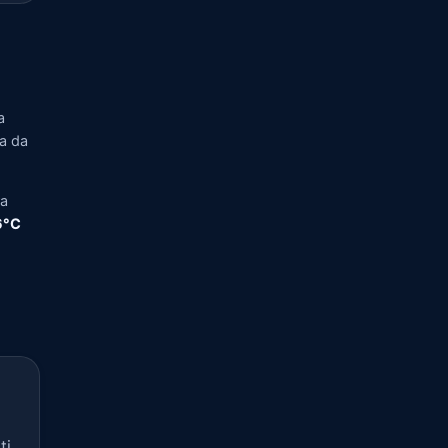
a
ia da
ra
,6°C
ti