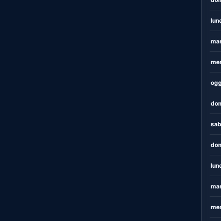
lun
mar
mer
ogg
dom
sab
dom
lun
mar
mer