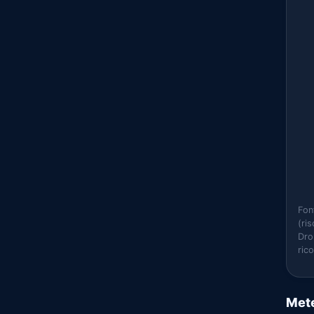
Fon
(ri
Dro
ric
Mete