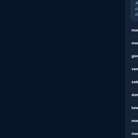

d
d
mar
mer
gio
ven
sab
dom
lun
mar
mer