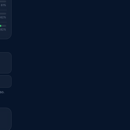
. 61%
. 62%
. 82%
so.