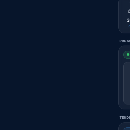

3
PROSS
● 
TENDE