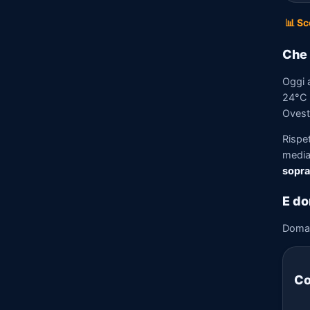
📊 Sc
Che 
Oggi 
24°C e
Ovest 
Rispe
media)
sopra
E do
Doma
Co