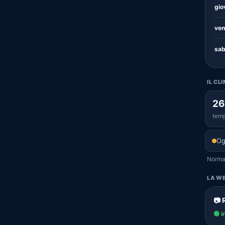
gio
ven
sab
IL CL
26
temp
Og
Normal
LA WE
📷 
🟢 i