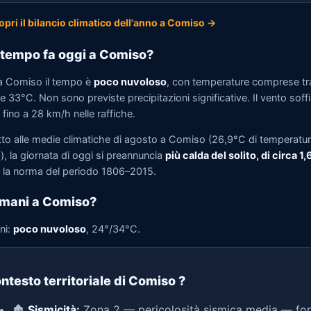
opri il bilancio climatico dell'anno a Comiso →
tempo fa oggi a Comiso?
a Comiso il tempo è
poco nuvoloso
, con temperature comprese tr
 33°C. Non sono previste precipitazioni significative. Il vento soff
fino a 28 km/h nelle raffiche.
tto alle medie climatiche di agosto a Comiso (26,9°C di temperatu
, la giornata di oggi si preannuncia
più calda del solito, di circa 1
la norma del periodo 1806–2015.
mani a Comiso?
ni:
poco nuvoloso
, 24°/34°C.
ntesto territoriale di Comiso
?
🏚️
Sismicità:
Zona 2 — pericolosità sismica media — for