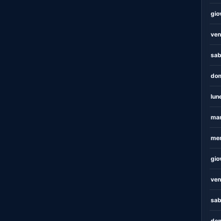
gio
ven
sab
dom
lun
mar
mer
gio
ven
sab
dom