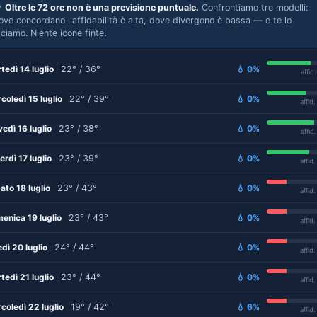

Oltre le 72 ore non è una previsione puntuale.
Confrontiamo tre modelli:
ove concordano l'affidabilità è alta, dove divergono è bassa — e te lo
iciamo. Niente icone finte.
tedì 14 luglio
22° / 36°
💧 0%
affid
coledì 15 luglio
22° / 39°
💧 0%
affid
vedì 16 luglio
23° / 38°
💧 0%
affid
erdì 17 luglio
23° / 39°
💧 0%
affid
ato 18 luglio
23° / 43°
💧 0%
affid
enica 19 luglio
23° / 43°
💧 0%
affid
edì 20 luglio
24° / 44°
💧 0%
affid
tedì 21 luglio
23° / 44°
💧 0%
affid
coledì 22 luglio
19° / 42°
💧 6%
affid