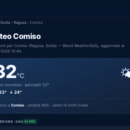
Sicilia
›
Ragusa
›
Comiso
teo Comiso
ioni per Comiso (Ragusa, Sicilia) — Blend WeatherSicily, aggiornate al
/2026 10:40.
32

°C
o nuvoloso · percepiti 32°
33° ↓ 24°
esso a
Comiso
· umidità 46% · vento 10 km/h Ovest
ER ORA · 24H
BLEND