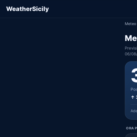
WeatherSicily
Meteo 
Me
Previs
06/08
Poc
↑ 
Ad
ORA P