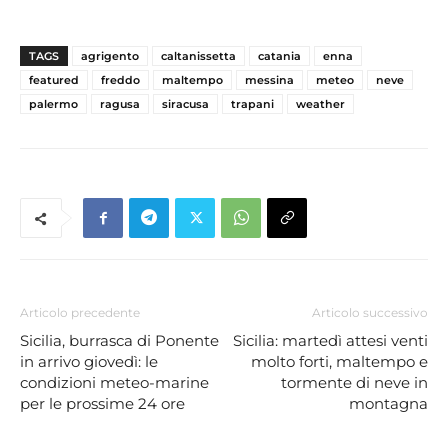
TAGS
agrigento
caltanissetta
catania
enna
featured
freddo
maltempo
messina
meteo
neve
palermo
ragusa
siracusa
trapani
weather
Articolo precedente
Articolo successivo
Sicilia, burrasca di Ponente
Sicilia: martedì attesi venti
in arrivo giovedì: le
molto forti, maltempo e
condizioni meteo-marine
tormente di neve in
per le prossime 24 ore
montagna