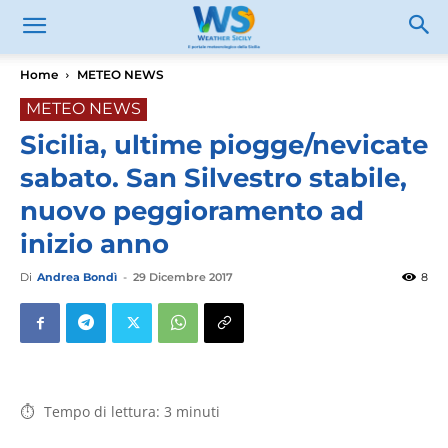
Home
METEO NEWS
METEO NEWS
Sicilia, ultime piogge/nevicate
sabato. San Silvestro stabile,
nuovo peggioramento ad
inizio anno
Di
Andrea Bondì
-
29 Dicembre 2017
8
Tempo di lettura:
3
minuti