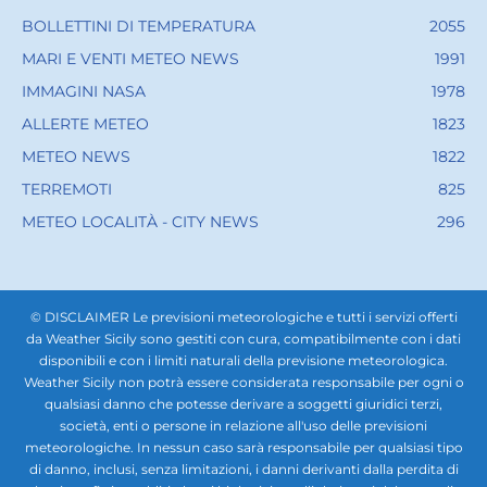
BOLLETTINI DI TEMPERATURA
2055
MARI E VENTI METEO NEWS
1991
IMMAGINI NASA
1978
ALLERTE METEO
1823
METEO NEWS
1822
TERREMOTI
825
METEO LOCALITÀ - CITY NEWS
296
© DISCLAIMER Le previsioni meteorologiche e tutti i servizi offerti
da Weather Sicily sono gestiti con cura, compatibilmente con i dati
disponibili e con i limiti naturali della previsione meteorologica.
Weather Sicily non potrà essere considerata responsabile per ogni o
qualsiasi danno che potesse derivare a soggetti giuridici terzi,
società, enti o persone in relazione all'uso delle previsioni
meteorologiche. In nessun caso sarà responsabile per qualsiasi tipo
di danno, inclusi, senza limitazioni, i danni derivanti dalla perdita di