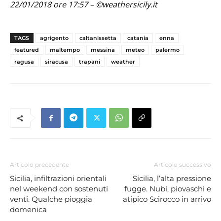
22/01/2018 ore 17:57 – ©weathersicily.it
TAGS
agrigento
caltanissetta
catania
enna
featured
maltempo
messina
meteo
palermo
ragusa
siracusa
trapani
weather
Articolo precedente
Articolo successivo
Sicilia, infiltrazioni orientali
Sicilia, l’alta pressione
nel weekend con sostenuti
fugge. Nubi, piovaschi e
venti. Qualche pioggia
atipico Scirocco in arrivo
domenica