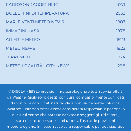
RADIOSONDAGGIO BIRGI
3771
BOLLETTINI DI TEMPERATURA
2052
MARI E VENTI METEO NEWS
1987
IMMAGINI NASA
1976
ALLERTE METEO
1823
METEO NEWS
1822
TERREMOTI
824
METEO LOCALITÀ - CITY NEWS
296
© DISCLAIMER Le previsioni meteorologiche e tutti i servizi offerti
da Weather Sicily sono gestiti con cura, compatibilmente con i dati
disponibili e con i limiti naturali della previsione meteorologica.
Weather Sicily non potrà essere considerata responsabile per ogni o
qualsiasi danno che potesse derivare a soggetti giuridici terzi,
società, enti o persone in relazione all'uso delle previsioni
meteorologiche. In nessun caso sarà responsabile per qualsiasi tipo