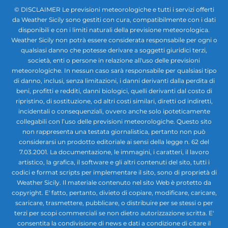
© DISCLAIMER Le previsioni meteorologiche e tutti i servizi offerti
da Weather Sicily sono gestiti con cura, compatibilmente con i dati
disponibili e con i limiti naturali della previsione meteorologica.
Weather Sicily non potrà essere considerata responsabile per ogni o
qualsiasi danno che potesse derivare a soggetti giuridici terzi,
società, enti o persone in relazione all'uso delle previsioni
meteorologiche. In nessun caso sarà responsabile per qualsiasi tipo
di danno, inclusi, senza limitazioni, i danni derivanti dalla perdita di
beni, profitti e redditi, danni biologici, quelli derivanti dal costo di
ripristino, di sostituzione, od altri costi similari, diretti od indiretti,
incidentali o consequenziali, ovvero anche solo ipoteticamente
collegabili con l’uso delle previsioni meteorologiche. Questo sito
non rappresenta una testata giornalistica, pertanto non può
considerarsi un prodotto editoriale ai sensi della legge n. 62 del
7.03.2001. La documentazione, le immagini, i caratteri, il lavoro
artistico, la grafica, il software e gli altri contenuti del sito, tutti i
codici e format scripts per implementare il sito, sono di proprietà di
Weather Sicily. Il materiale contenuto nel sito Web è protetto da
copyright. E' fatto, pertanto, divieto di copiare, modificare, caricare,
scaricare, trasmettere, pubblicare, o distribuire per se stessi o per
terzi per scopi commerciali se non dietro autorizzazione scritta. E'
consentita la condivisione di news e dati a condizione di citare il