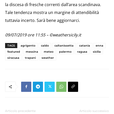
la discesa di fresche correnti dall’area scandinava.
Tale tendenza mostra un margine di attendibilità
tuttavia incerto. Sarà bene aggiornarci.
09/07/2019 ore 11:55 – ©weathersicily.it
TAGS
agrigento
caldo
caltanissetta
catania
enna
featured
messina
meteo
palermo
ragusa
sicilia
siracusa
trapani
weather
Articolo precedente
Articolo successivo