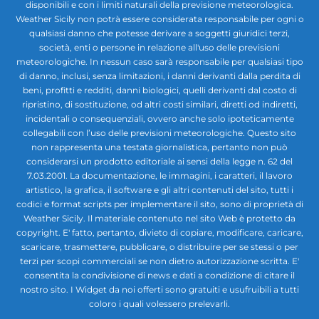
disponibili e con i limiti naturali della previsione meteorologica.
Weather Sicily non potrà essere considerata responsabile per ogni o
qualsiasi danno che potesse derivare a soggetti giuridici terzi,
società, enti o persone in relazione all'uso delle previsioni
meteorologiche. In nessun caso sarà responsabile per qualsiasi tipo
di danno, inclusi, senza limitazioni, i danni derivanti dalla perdita di
beni, profitti e redditi, danni biologici, quelli derivanti dal costo di
ripristino, di sostituzione, od altri costi similari, diretti od indiretti,
incidentali o consequenziali, ovvero anche solo ipoteticamente
collegabili con l’uso delle previsioni meteorologiche. Questo sito
non rappresenta una testata giornalistica, pertanto non può
considerarsi un prodotto editoriale ai sensi della legge n. 62 del
7.03.2001. La documentazione, le immagini, i caratteri, il lavoro
artistico, la grafica, il software e gli altri contenuti del sito, tutti i
codici e format scripts per implementare il sito, sono di proprietà di
Weather Sicily. Il materiale contenuto nel sito Web è protetto da
copyright. E' fatto, pertanto, divieto di copiare, modificare, caricare,
scaricare, trasmettere, pubblicare, o distribuire per se stessi o per
terzi per scopi commerciali se non dietro autorizzazione scritta. E'
consentita la condivisione di news e dati a condizione di citare il
nostro sito. I Widget da noi offerti sono gratuiti e usufruibili a tutti
coloro i quali volessero prelevarli.