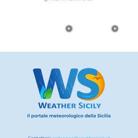
Contattaci:
redazione@weathersicily.it