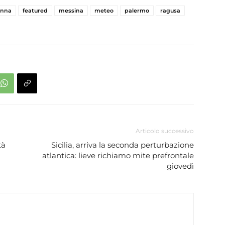
enna
featured
messina
meteo
palermo
ragusa
Articolo successivo
tà
Sicilia, arriva la seconda perturbazione
atlantica: lieve richiamo mite prefrontale
giovedì