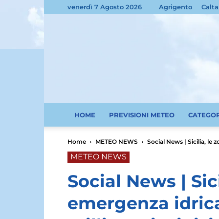
venerdì 7 Agosto 2026
Agrigento
Calta
HOME
PREVISIONI METEO
CATEGO
Home
METEO NEWS
Social News | Sicilia, le 
METEO NEWS
Social News | Sici
emergenza idrica