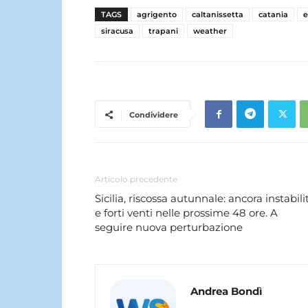
TAGS
agrigento
caltanissetta
catania
siracusa
trapani
weather
Condividere
Articolo precedente
Sicilia, riscossa autunnale: ancora instabili
e forti venti nelle prossime 48 ore. A
seguire nuova perturbazione
Andrea Bondì