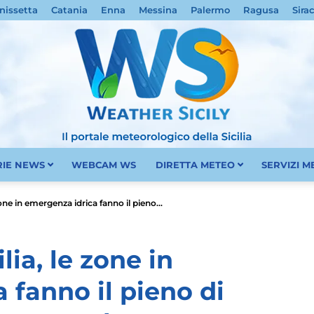
nissetta
Catania
Enna
Messina
Palermo
Ragusa
Sira
RIE NEWS
WEBCAM WS
DIRETTA METEO
SERVIZI 
Meteo
zone in emergenza idrica fanno il pieno...
lia, le zone in
 fanno il pieno di
Sicilia