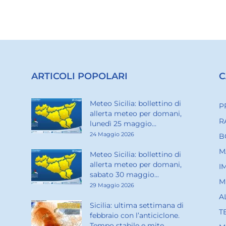
ARTICOLI POPOLARI
C
Meteo Sicilia: bollettino di
P
allerta meteo per domani,
R
lunedì 25 maggio...
24 Maggio 2026
B
M
Meteo Sicilia: bollettino di
allerta meteo per domani,
I
sabato 30 maggio...
M
29 Maggio 2026
A
Sicilia: ultima settimana di
T
febbraio con l’anticiclone.
Tempo stabile e mite...