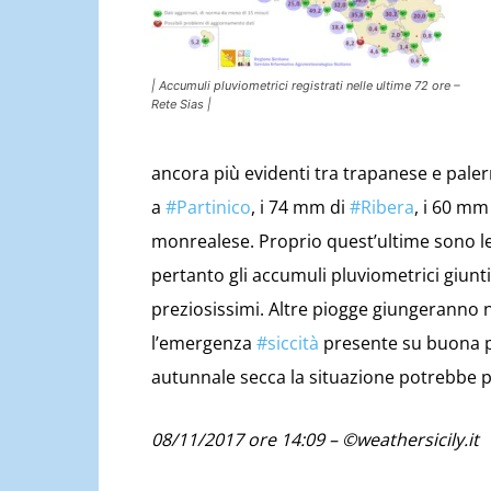
| Accumuli pluviometrici registrati nelle ultime 72 ore –
Rete Sias |
ancora più evide
nti tra trapanese e paler
a
#
Partinico
, i 74 mm di
#
Ribera
, i 60 mm
monrealese. Proprio quest’ultime sono le
pertanto gli accumuli pluviometrici giun
preziosissimi. Altre piogge giungeranno n
l’emergenza
#
siccità
presente su buona pa
autunnale secca la situazione potrebbe p
08/11/2017 ore 14:09 – ©weathersicily.it