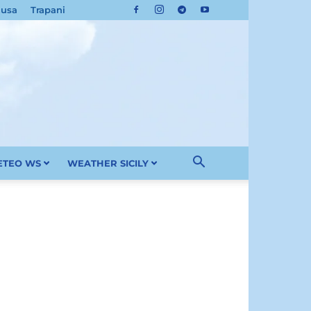
cusa
Trapani
METEO WS
WEATHER SICILY