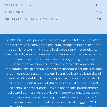
ALLERTE METEO
1822
TERREMOTI
824
METEO LOCALITÀ - CITY NEWS
296
© DISCLAIMER Le previsioni meteorologiche e tutti i servizi offerti
da Weather Sicily sono gestiti con cura, compatibilmente con i dati
disponibili e con i limiti naturali della previsione meteorologica.
Weather Sicily non potrà essere considerata responsabile per ogni o
qualsiasi danno che potesse derivare a soggetti giuridici terzi,
società, enti o persone in relazione all'uso delle previsioni
meteorologiche. In nessun caso sarà responsabile per qualsiasi tipo
di danno, inclusi, senza limitazioni, i danni derivanti dalla perdita di
beni, profitti e redditi, danni biologici, quelli derivanti dal costo di
ripristino, di sostituzione, od altri costi similari, diretti od indiretti,
incidentali o consequenziali, ovvero anche solo ipoteticamente
collegabili con l’uso delle previsioni meteorologiche. Questo sito
non rappresenta una testata giornalistica, pertanto non può
considerarsi un prodotto editoriale ai sensi della legge n. 62 del
7.03.2001. La documentazione, le immagini, i caratteri, il lavoro