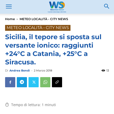
Home
METEO LOCALITÀ - CITY NEWS
METEO LOCALITÀ - CITY NEWS
Sicilia, il tepore si sposta sul
versante ionico: raggiunti
+24°C a Catania, +25°C a
Siracusa.
Di
Andrea Bondì
-
2 Marzo 2018
13
Tempo di lettura:
1
minuti