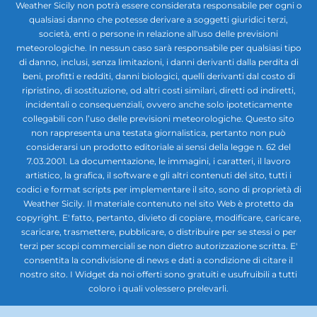
Weather Sicily non potrà essere considerata responsabile per ogni o
qualsiasi danno che potesse derivare a soggetti giuridici terzi,
società, enti o persone in relazione all'uso delle previsioni
meteorologiche. In nessun caso sarà responsabile per qualsiasi tipo
di danno, inclusi, senza limitazioni, i danni derivanti dalla perdita di
beni, profitti e redditi, danni biologici, quelli derivanti dal costo di
ripristino, di sostituzione, od altri costi similari, diretti od indiretti,
incidentali o consequenziali, ovvero anche solo ipoteticamente
collegabili con l’uso delle previsioni meteorologiche. Questo sito
non rappresenta una testata giornalistica, pertanto non può
considerarsi un prodotto editoriale ai sensi della legge n. 62 del
7.03.2001. La documentazione, le immagini, i caratteri, il lavoro
artistico, la grafica, il software e gli altri contenuti del sito, tutti i
codici e format scripts per implementare il sito, sono di proprietà di
Weather Sicily. Il materiale contenuto nel sito Web è protetto da
copyright. E' fatto, pertanto, divieto di copiare, modificare, caricare,
scaricare, trasmettere, pubblicare, o distribuire per se stessi o per
terzi per scopi commerciali se non dietro autorizzazione scritta. E'
consentita la condivisione di news e dati a condizione di citare il
nostro sito. I Widget da noi offerti sono gratuiti e usufruibili a tutti
coloro i quali volessero prelevarli.