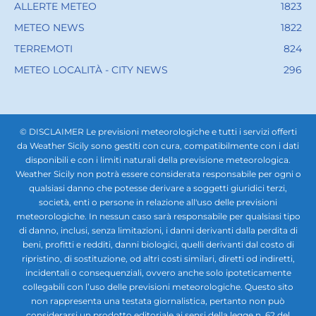
ALLERTE METEO
1823
METEO NEWS
1822
TERREMOTI
824
METEO LOCALITÀ - CITY NEWS
296
© DISCLAIMER Le previsioni meteorologiche e tutti i servizi offerti
da Weather Sicily sono gestiti con cura, compatibilmente con i dati
disponibili e con i limiti naturali della previsione meteorologica.
Weather Sicily non potrà essere considerata responsabile per ogni o
qualsiasi danno che potesse derivare a soggetti giuridici terzi,
società, enti o persone in relazione all'uso delle previsioni
meteorologiche. In nessun caso sarà responsabile per qualsiasi tipo
di danno, inclusi, senza limitazioni, i danni derivanti dalla perdita di
beni, profitti e redditi, danni biologici, quelli derivanti dal costo di
ripristino, di sostituzione, od altri costi similari, diretti od indiretti,
incidentali o consequenziali, ovvero anche solo ipoteticamente
collegabili con l’uso delle previsioni meteorologiche. Questo sito
non rappresenta una testata giornalistica, pertanto non può
considerarsi un prodotto editoriale ai sensi della legge n. 62 del