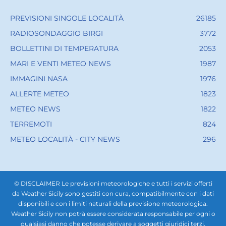
PREVISIONI SINGOLE LOCALITÀ
26185
RADIOSONDAGGIO BIRGI
3772
BOLLETTINI DI TEMPERATURA
2053
MARI E VENTI METEO NEWS
1987
IMMAGINI NASA
1976
ALLERTE METEO
1823
METEO NEWS
1822
TERREMOTI
824
METEO LOCALITÀ - CITY NEWS
296
© DISCLAIMER Le previsioni meteorologiche e tutti i servizi offerti
da Weather Sicily sono gestiti con cura, compatibilmente con i dati
disponibili e con i limiti naturali della previsione meteorologica.
Weather Sicily non potrà essere considerata responsabile per ogni o
qualsiasi danno che potesse derivare a soggetti giuridici terzi,