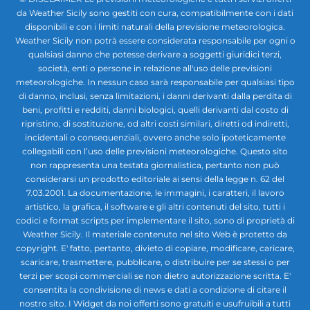
da Weather Sicily sono gestiti con cura, compatibilmente con i dati
disponibili e con i limiti naturali della previsione meteorologica.
Weather Sicily non potrà essere considerata responsabile per ogni o
qualsiasi danno che potesse derivare a soggetti giuridici terzi,
società, enti o persone in relazione all'uso delle previsioni
meteorologiche. In nessun caso sarà responsabile per qualsiasi tipo
di danno, inclusi, senza limitazioni, i danni derivanti dalla perdita di
beni, profitti e redditi, danni biologici, quelli derivanti dal costo di
ripristino, di sostituzione, od altri costi similari, diretti od indiretti,
incidentali o consequenziali, ovvero anche solo ipoteticamente
collegabili con l’uso delle previsioni meteorologiche. Questo sito
non rappresenta una testata giornalistica, pertanto non può
considerarsi un prodotto editoriale ai sensi della legge n. 62 del
7.03.2001. La documentazione, le immagini, i caratteri, il lavoro
artistico, la grafica, il software e gli altri contenuti del sito, tutti i
codici e format scripts per implementare il sito, sono di proprietà di
Weather Sicily. Il materiale contenuto nel sito Web è protetto da
copyright. E' fatto, pertanto, divieto di copiare, modificare, caricare,
scaricare, trasmettere, pubblicare, o distribuire per se stessi o per
terzi per scopi commerciali se non dietro autorizzazione scritta. E'
consentita la condivisione di news e dati a condizione di citare il
nostro sito. I Widget da noi offerti sono gratuiti e usufruibili a tutti