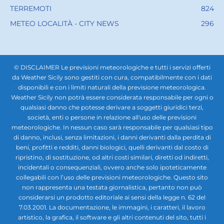
TERREMOTI
824
METEO LOCALITÀ - CITY NEWS
296
© DISCLAIMER Le previsioni meteorologiche e tutti i servizi offerti
da Weather Sicily sono gestiti con cura, compatibilmente con i dati
disponibili e con i limiti naturali della previsione meteorologica.
Weather Sicily non potrà essere considerata responsabile per ogni o
qualsiasi danno che potesse derivare a soggetti giuridici terzi,
società, enti o persone in relazione all'uso delle previsioni
meteorologiche. In nessun caso sarà responsabile per qualsiasi tipo
di danno, inclusi, senza limitazioni, i danni derivanti dalla perdita di
beni, profitti e redditi, danni biologici, quelli derivanti dal costo di
ripristino, di sostituzione, od altri costi similari, diretti od indiretti,
incidentali o consequenziali, ovvero anche solo ipoteticamente
collegabili con l’uso delle previsioni meteorologiche. Questo sito
non rappresenta una testata giornalistica, pertanto non può
considerarsi un prodotto editoriale ai sensi della legge n. 62 del
7.03.2001. La documentazione, le immagini, i caratteri, il lavoro
artistico, la grafica, il software e gli altri contenuti del sito, tutti i