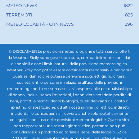
METEO NEWS
1822
TERREMOTI
825
METEO LOCALITÀ - CITY NEWS
296
© DISCLAIMER Le previsioni meteorologiche e tutti i servizi offerti
da Weather Sicily sono gestiti con cura, compatibilmente con i dati
disponibili e con i limiti naturali della previsione meteorologica.
Weather Sicily non potrà essere considerata responsabile per ogni o
qualsiasi danno che potesse derivare a soggetti giuridici terzi,
società, enti o persone in relazione all'uso delle previsioni
meteorologiche. In nessun caso sarà responsabile per qualsiasi tipo
di danno, inclusi, senza limitazioni, i danni derivanti dalla perdita di
beni, profitti e redditi, danni biologici, quelli derivanti dal costo di
ripristino, di sostituzione, od altri costi similari, diretti od indiretti,
incidentali o consequenziali, ovvero anche solo ipoteticamente
collegabili con l’uso delle previsioni meteorologiche. Questo sito
non rappresenta una testata giornalistica, pertanto non può
considerarsi un prodotto editoriale ai sensi della legge n. 62 del
7.03.2001. La documentazione, le immagini, i caratteri, il lavoro