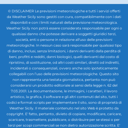
© DISCLAIMER Le previsioni meteorologiche e tutti i servizi offerti
da Weather Sicily sono gestiti con cura, compatibilmente con i dati
disponibili e con i limiti naturali della previsione meteorologica.
Weather Sicily non potrà essere considerata responsabile per ogni o
qualsiasi danno che potesse derivare a soggetti giuridici terzi,
società, enti o persone in relazione all'uso delle previsioni
meteorologiche. In nessun caso sarà responsabile per qualsiasi tipo
di danno, inclusi, senza limitazioni, i danni derivanti dalla perdita di
beni, profitti e redditi, danni biologici, quelli derivanti dal costo di
ripristino, di sostituzione, od altri costi similari, diretti od indiretti,
incidentali o consequenziali, ovvero anche solo ipoteticamente
collegabili con l’uso delle previsioni meteorologiche. Questo sito
non rappresenta una testata giornalistica, pertanto non può
considerarsi un prodotto editoriale ai sensi della legge n. 62 del
7.03.2001. La documentazione, le immagini, i caratteri, il lavoro
artistico, la grafica, il software e gli altri contenuti del sito, tutti i
codici e format scripts per implementare il sito, sono di proprietà di
Weather Sicily. Il materiale contenuto nel sito Web è protetto da
copyright. E' fatto, pertanto, divieto di copiare, modificare, caricare,
scaricare, trasmettere, pubblicare, o distribuire per se stessi o per
terzi per scopi commerciali se non dietro autorizzazione scritta. E'