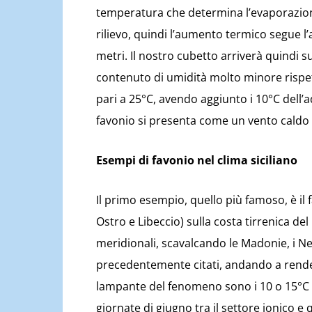
temperatura che determina l’evaporazion
rilievo, quindi l’aumento termico segue l’
metri. Il nostro cubetto arriverà quindi s
contenuto di umidità molto minore rispett
pari a 25°C, avendo aggiunto i 10°C dell’a
favonio si presenta come un vento caldo 
Esempi di favonio nel clima siciliano
Il primo esempio, quello più famoso, è il 
Ostro e Libeccio) sulla costa tirrenica de
meridionali, scavalcando le Madonie, i Neb
precedentemente citati, andando a rendere
lampante del fenomeno sono i 10 o 15°C d
giornate di giugno tra il settore ionico e 