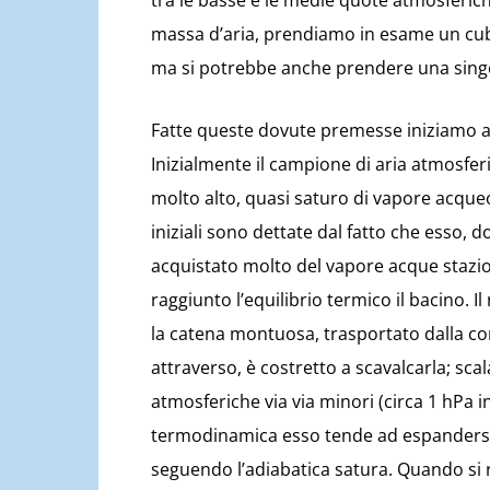
tra le basse e le medie quote atmosferiche
massa d’aria, prendiamo in esame un cub
ma si potrebbe anche prendere una singol
Fatte queste dovute premesse iniziamo a 
Inizialmente il campione di aria atmosferi
molto alto, quasi saturo di vapore acque
iniziali sono dettate dal fatto che esso, 
acquistato molto del vapore acque stazion
raggiunto l’equilibrio termico il bacino. I
la catena montuosa, trasportato dalla co
attraverso, è costretto a scavalcarla; sca
atmosferiche via via minori (circa 1 hPa i
termodinamica esso tende ad espandersi, 
seguendo l’adiabatica satura. Quando si r