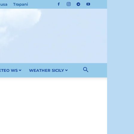
cusa
Trapani
METEO WS
WEATHER SICILY