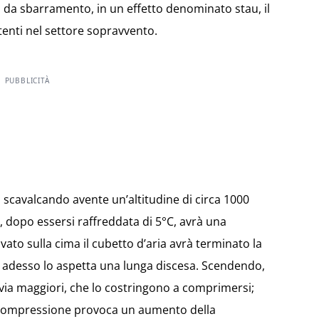
i da sbarramento, in un effetto denominato stau, il
enti nel settore sopravvento.
PUBBLICITÀ
a scavalcando avente un’altitudine di circa 1000
o, dopo essersi raffreddata di 5°C, avrà una
ivato sulla cima il cubetto d’aria avrà terminato la
da adesso lo aspetta una lunga discesa. Scendendo,
a via maggiori, che lo costringono a comprimersi;
a compressione provoca un aumento della