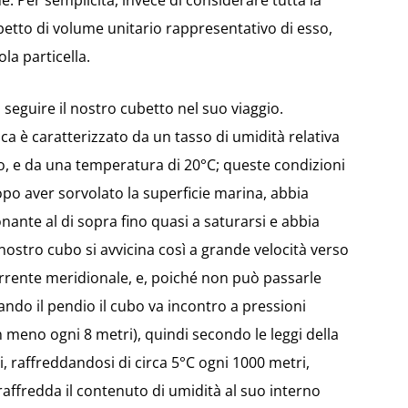
. Per semplicità, invece di considerare tutta la
etto di volume unitario rappresentativo di esso,
a particella.
seguire il nostro cubetto nel suo viaggio.
ca è caratterizzato da un tasso di umidità relativa
o, e da una temperatura di 20°C; queste condizioni
dopo aver sorvolato la superficie marina, abbia
ante al di sopra fino quasi a saturarsi e abbia
l nostro cubo si avvicina così a grande velocità verso
rrente meridionale, e, poiché non può passarle
lando il pendio il cubo va incontro a pressioni
n meno ogni 8 metri), quindi secondo le leggi della
raffreddandosi di circa 5°C ogni 1000 metri,
affredda il contenuto di umidità al suo interno