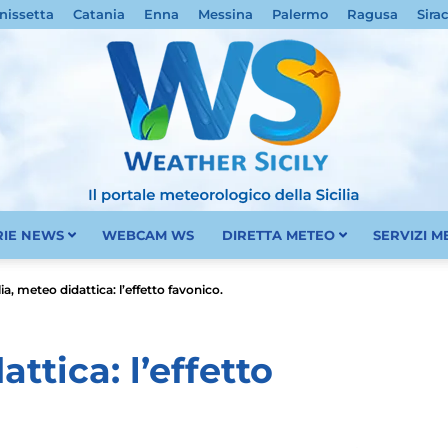
nissetta
Catania
Enna
Messina
Palermo
Ragusa
Sira
RIE NEWS
WEBCAM WS
DIRETTA METEO
SERVIZI 
Meteo
lia, meteo didattica: l’effetto favonico.
attica: l’effetto
Sicilia