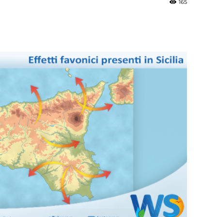
165
»
Weather
Sicily.it