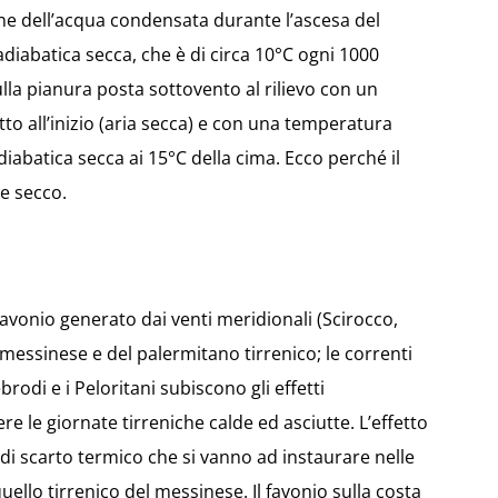
e dell’acqua condensata durante l’ascesa del
adiabatica secca, che è di circa 10°C ogni 1000
ulla pianura posta sottovento al rilievo con un
o all’inizio (aria secca) e con una temperatura
diabatica secca ai 15°C della cima. Ecco perché il
e secco.
favonio generato dai venti meridionali (Scirocco,
l messinese e del palermitano tirrenico; le correnti
rodi e i Peloritani subiscono gli effetti
 le giornate tirreniche calde ed asciutte. L’effetto
i scarto termico che si vanno ad instaurare nelle
quello tirrenico del messinese. Il favonio sulla costa