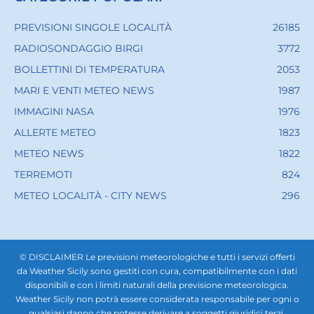
PREVISIONI SINGOLE LOCALITÀ
26185
RADIOSONDAGGIO BIRGI
3772
BOLLETTINI DI TEMPERATURA
2053
MARI E VENTI METEO NEWS
1987
IMMAGINI NASA
1976
ALLERTE METEO
1823
METEO NEWS
1822
TERREMOTI
824
METEO LOCALITÀ - CITY NEWS
296
© DISCLAIMER Le previsioni meteorologiche e tutti i servizi offerti
da Weather Sicily sono gestiti con cura, compatibilmente con i dati
disponibili e con i limiti naturali della previsione meteorologica.
Weather Sicily non potrà essere considerata responsabile per ogni o
qualsiasi danno che potesse derivare a soggetti giuridici terzi,