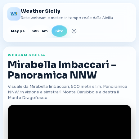
Weather Sicily
Rete webcam e meteo in tempo reale dalla Sicilia
Mappe
WS Lam
Sito
Cambia tema
WEBCAM SICILIA
Mirabella Imbaccari -
Panoramica NNW
Visuale da Mirabella Imbaccari, 500 metri s.l.m. Panoramica
NNW, in visione a sinistra il Monte Carubbo e a destra il
Monte Dragofosso.