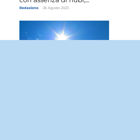
Redazione
-
26 Agosto 2023
26
Meteo Solarino: domani
sabato 26 Agosto sereno.
Redazione
-
25 Agosto 2023