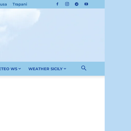
cusa
Trapani
METEO WS
WEATHER SICILY