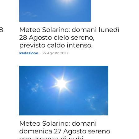
»
8
Meteo Solarino: domani lunedì
28 Agosto cielo sereno,
previsto caldo intenso.
Redazione
-
27 Agosto 2023
Weather
Sicily.it
Meteo Solarino: domani
domenica 27 Agosto sereno
con assenza di nubi,...