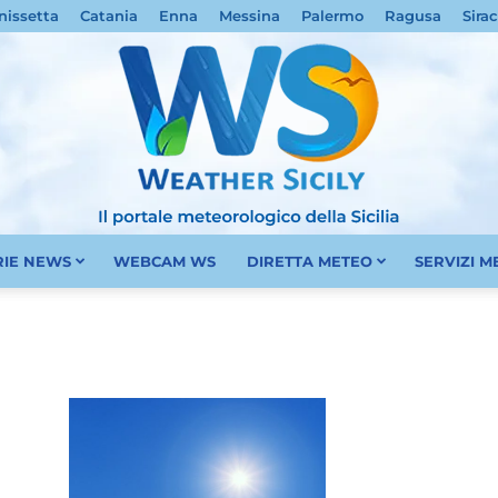
nissetta
Catania
Enna
Messina
Palermo
Ragusa
Sira
RIE NEWS
WEBCAM WS
DIRETTA METEO
SERVIZI 
Meteo
Sicilia