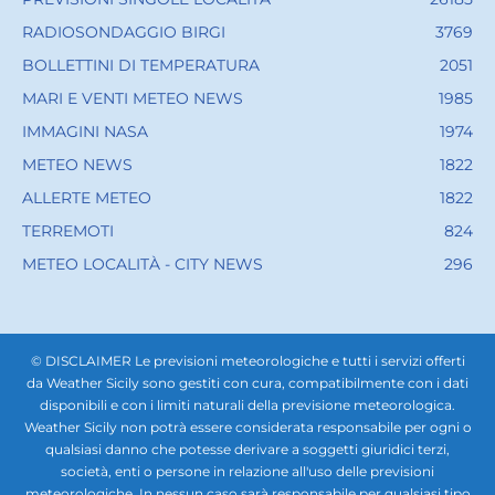
RADIOSONDAGGIO BIRGI
3769
BOLLETTINI DI TEMPERATURA
2051
MARI E VENTI METEO NEWS
1985
IMMAGINI NASA
1974
METEO NEWS
1822
ALLERTE METEO
1822
TERREMOTI
824
METEO LOCALITÀ - CITY NEWS
296
© DISCLAIMER Le previsioni meteorologiche e tutti i servizi offerti
da Weather Sicily sono gestiti con cura, compatibilmente con i dati
disponibili e con i limiti naturali della previsione meteorologica.
Weather Sicily non potrà essere considerata responsabile per ogni o
qualsiasi danno che potesse derivare a soggetti giuridici terzi,
società, enti o persone in relazione all'uso delle previsioni
meteorologiche. In nessun caso sarà responsabile per qualsiasi tipo