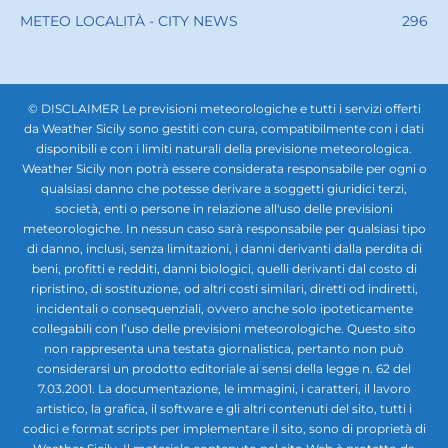
METEO LOCALITÀ - CITY NEWS
296
© DISCLAIMER Le previsioni meteorologiche e tutti i servizi offerti
da Weather Sicily sono gestiti con cura, compatibilmente con i dati
disponibili e con i limiti naturali della previsione meteorologica.
Weather Sicily non potrà essere considerata responsabile per ogni o
qualsiasi danno che potesse derivare a soggetti giuridici terzi,
società, enti o persone in relazione all'uso delle previsioni
meteorologiche. In nessun caso sarà responsabile per qualsiasi tipo
di danno, inclusi, senza limitazioni, i danni derivanti dalla perdita di
beni, profitti e redditi, danni biologici, quelli derivanti dal costo di
ripristino, di sostituzione, od altri costi similari, diretti od indiretti,
incidentali o consequenziali, ovvero anche solo ipoteticamente
collegabili con l’uso delle previsioni meteorologiche. Questo sito
non rappresenta una testata giornalistica, pertanto non può
considerarsi un prodotto editoriale ai sensi della legge n. 62 del
7.03.2001. La documentazione, le immagini, i caratteri, il lavoro
artistico, la grafica, il software e gli altri contenuti del sito, tutti i
codici e format scripts per implementare il sito, sono di proprietà di