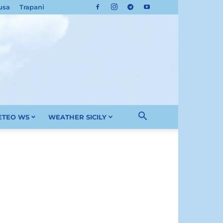
usa
Trapani
METEO WS
WEATHER SICILY