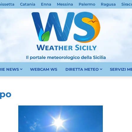
nissetta
Catania
Enna
Messina
Palermo
Ragusa
Sirac
RIE NEWS
WEBCAM WS
DIRETTA METEO
SERVIZI 
Meteo
ppo
Sicilia