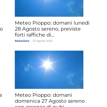
»
Meteo Pioppo: domani lunedì
co
28 Agosto sereno, previste
forti raffiche di...
Redazione
-
27 Agosto 2023
Weather
Sicily.it
a
Meteo Pioppo: domani
domenica 27 Agosto sereno
con assenza di nubi.