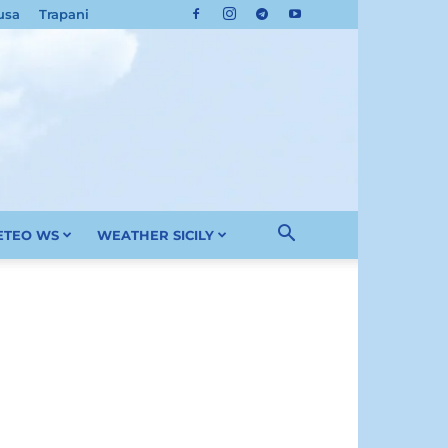
usa
Trapani
METEO WS
WEATHER SICILY