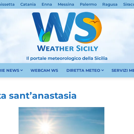
nissetta
Catania
Enna
Messina
Palermo
Ragusa
Sirac
RIE NEWS
WEBCAM WS
DIRETTA METEO
SERVIZI 
Meteo
ta sant’anastasia
Sicilia