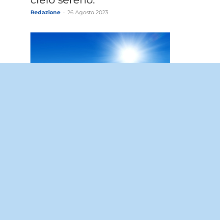
Redazione
-
26 Agosto 2023
Meteo Motta Sant’Anastasia:
domani sabato 26 Agosto
sereno.
Redazione
-
25 Agosto 2023