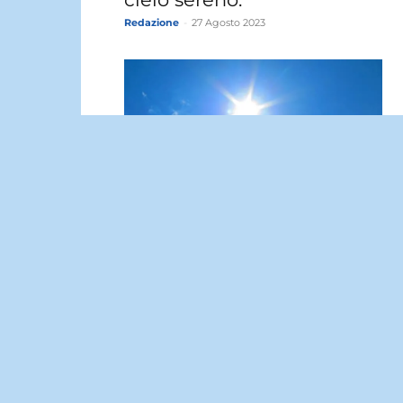
Redazione
-
27 Agosto 2023
Meteo Motta Sant’Anastasia:
oggi sabato 26 Agosto
prevalentemente sereno.
Redazione
-
26 Agosto 2023