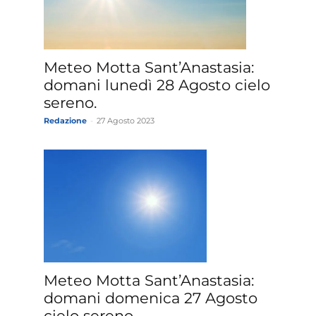
»
Meteo Motta Sant’Anastasia:
domani lunedì 28 Agosto cielo
sereno.
Redazione
-
27 Agosto 2023
Weather
Sicily.it
Meteo Motta Sant’Anastasia:
domani domenica 27 Agosto
cielo sereno.