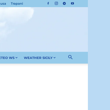
cusa
Trapani
METEO WS
WEATHER SICILY