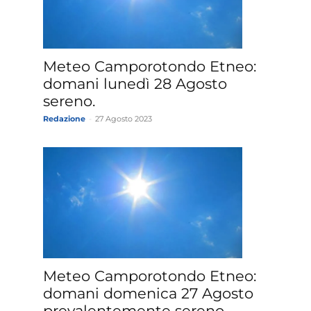
»
Meteo Camporotondo Etneo:
domani lunedì 28 Agosto
sereno.
Redazione
-
27 Agosto 2023
Weather
Sicily.it
Meteo Camporotondo Etneo:
domani domenica 27 Agosto
prevalentemente sereno.