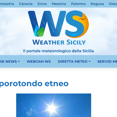
nissetta
Catania
Enna
Messina
Palermo
Ragusa
Sira
RIE NEWS
WEBCAM WS
DIRETTA METEO
SERVIZI 
Meteo
mporotondo etneo
Sicilia